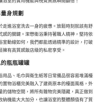
讓浴室的實用機能與視覺質感瞬間翻倍！
準量身規劃
於走進浴室洗去一身的疲憊。放鬆時刻就該有舒
式感的關鍵。潔懋衛浴秉持著職人精神，堅持依
浴室動線如何，我們都能透過精準的設計，打破
鬆擁有高質感飯店級的私密享受。
亂的瓶瓶罐罐
浴用品、毛巾與衛生紙等日常備品很容易堆滿檯
的置物浴櫃完美融入了建商原本的檯面風格，外
量的儲物空間，將所有雜物完美隱藏，真正做到
收納機能大大加分，也讓浴室的整體顏值有了質