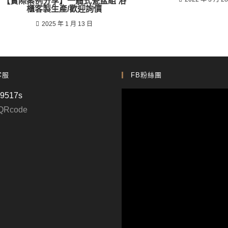
【實際案例分享】一體式瓷盆組 浴
櫃客製生產/歡迎詢價
2025 年 1 月 13 日
客服
FB粉絲團
p9517s