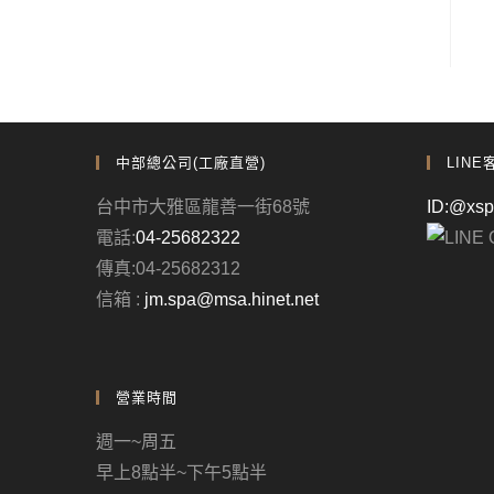
中部總公司(工廠直營)
LINE
台中市大雅區龍善一街68號
ID:@xs
電話:
04-25682322
傳真:04-25682312
信箱 :
jm.spa@msa.hinet.net
營業時間
週一~周五
早上8點半~下午5點半