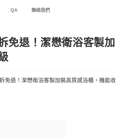
QA
聯絡我們
拆免退！潔懋衛浴客製加
級