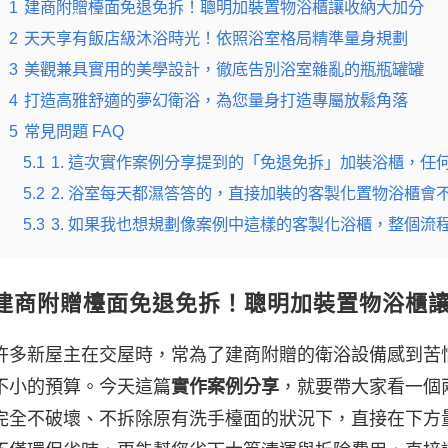
1
建商附贈檯面免退免拆！聰明加裝置物浴櫃讓收納大加分
2
天天享有飯店級沐浴時光！依照浴室格局精準量身規劃
3
美觀兼具實用的美學設計，徹底告別浴室雜亂的瓶瓶罐罐
4
打造高雅舒適的夢幻衛浴，為您量身打造專屬放鬆角落
5
常見問題 FAQ
5.1
1. 這次實作案例分享提到的「免退免拆」加裝浴櫃，任
5.2
2. 浴室每天都濕答答的，直接加裝的客製化置物浴櫃會
5.3
3. 如果我也想規劃像案例中這樣的客製化浴櫃，整個流
建商附贈檯面免退免拆！聰明加裝置物浴櫃
許多新屋主在交屋時，常為了建商附贈的衛浴設備感到苦
不小的預算。今天這篇
實作案例分享
，就要帶大家看一個
完全不破壞、不拆除原有洗手檯面的狀況下，直接在下方