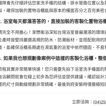
團隊會先仔細評估您家洗手檯的結構、排水管路位置以及
製，確保加裝的置物浴櫃能與原本的檯面百分之百完美密
2. 浴室每天都濕答答的，直接加裝的客製化置物浴
請完全不用擔心！潔懋衛浴深知台灣浴室普遍潮濕的環境
生產時皆堅持嚴選高規的防水、防潮板材，並搭配耐用的
藝，能確保浴櫃長期處在濕氣重的浴室中依然穩固、不易
3. 如果我也想規劃像案例中這樣的客製化浴櫃，整
流程其實非常簡單快速！您只需要先拍下浴室洗手檯面的
衛浴顧問就會在線上初步為您評估並提供建議。確認設計
置的尺寸與動線規劃非常精確，最後到府安裝時僅需極短
立即洽詢：
(04)25