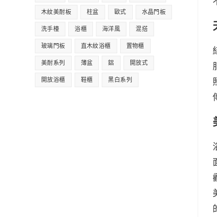
木紋美耐板
柱盆
歐式
水晶門板
洗手檯
浴櫃
海洋風
混搭
玻璃門板
直木紋浴櫃
置物櫃
美耐系列
薄盆
鋁
開放式
開放浴櫃
鞋櫃
黑白系列