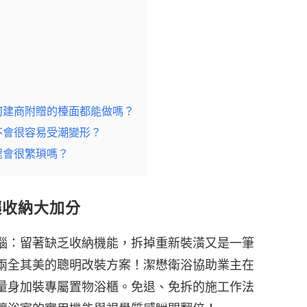
何建商附贈的檯面都能做嗎？
不會很容易受潮變形？
程會很繁瑣嗎？
讓收納大加分
惱：留著缺乏收納機能，拆掉重新裝潢又是一筆
兩全其美的聰明改裝方案！潔懋衛浴協助業主在
量身加裝專屬置物浴櫃。免退、免拆的施工作法