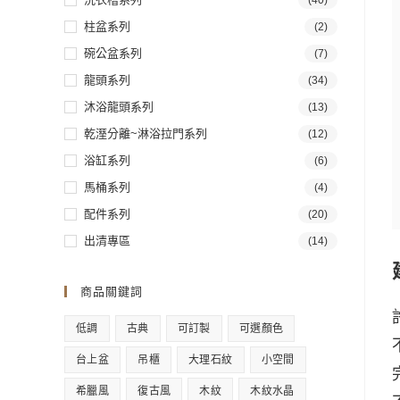
(40)
柱盆系列
(2)
碗公盆系列
(7)
龍頭系列
(34)
沐浴龍頭系列
(13)
乾溼分離~淋浴拉門系列
(12)
浴缸系列
(6)
馬桶系列
(4)
配件系列
(20)
出清專區
(14)
商品關鍵詞
低調
古典
可訂製
可選顏色
台上盆
吊櫃
大理石紋
小空間
希臘風
復古風
木紋
木紋水晶