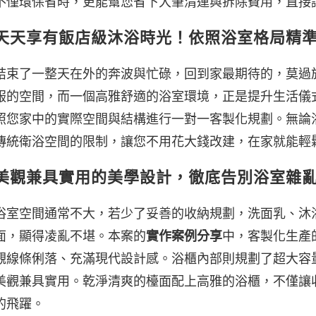
不僅環保省時，更能幫您省下大筆清運與拆除費用，直接
天天享有飯店級沐浴時光！依照浴室格局精
結束了一整天在外的奔波與忙碌，回到家最期待的，莫過
服的空間，而一個高雅舒適的浴室環境，正是提升生活儀
照您家中的實際空間與結構進行一對一客製化規劃。無論
傳統衛浴空間的限制，讓您不用花大錢改建，在家就能輕
美觀兼具實用的美學設計，徹底告別浴室雜
浴室空間通常不大，若少了妥善的收納規劃，洗面乳、沐
面，顯得凌亂不堪。本案的
實作案例分享
中，客製化生產
觀線條俐落、充滿現代設計感。浴櫃內部則規劃了超大容
美觀兼具實用。乾淨清爽的檯面配上高雅的浴櫃，不僅讓
的飛躍。