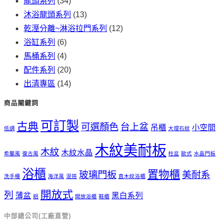
龍頭系列
(34)
沐浴龍頭系列
(13)
乾溼分離~淋浴拉門系列
(12)
浴缸系列
(6)
馬桶系列
(4)
配件系列
(20)
出清專區
(14)
商品關鍵詞
可訂製
古典
可選顏色
台上盆
吊櫃
小空間
低調
大理石紋
木紋美耐板
木紋
木紋水晶
希臘風
復古風
柱盆
歐式
水晶門板
浴櫃
置物櫃
玻璃門板
美耐系
洗手檯
海洋風
混搭
直木紋浴櫃
開放式
列
薄盆
黑白系列
鋁
開放浴櫃
鞋櫃
中部總公司(工廠直營)