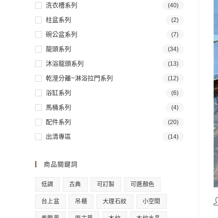
洗衣槽系列
(40)
柱盆系列
(2)
碗公盆系列
(7)
龍頭系列
(34)
沐浴龍頭系列
(13)
乾溼分離~淋浴拉門系列
(12)
浴缸系列
(6)
馬桶系列
(4)
配件系列
(20)
出清專區
(14)
商品關鍵詞
低調
古典
可訂製
可選顏色
台上盆
吊櫃
大理石紋
小空間