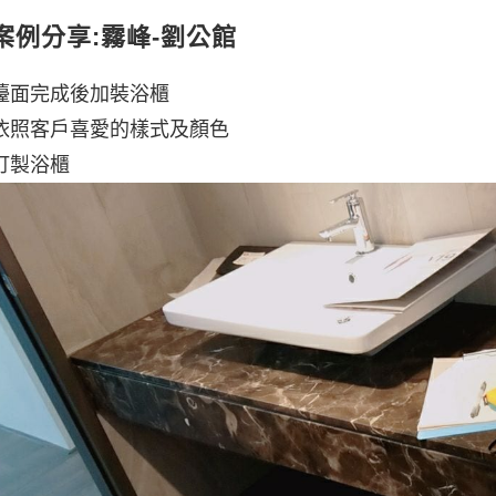
案例分享:霧峰-劉公館
檯面完成後加裝浴櫃
依照客戶喜愛的樣式及顏色
訂製浴櫃