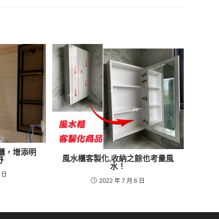
櫃，增添明
風水櫃客製化,收納之餘也考量風
野
水！
1 日
2022 年 7 月 6 日