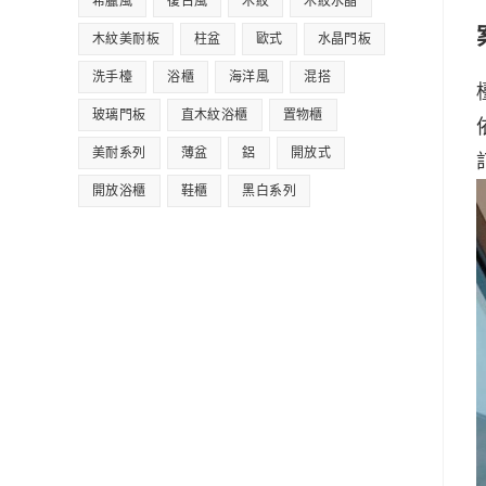
希臘風
復古風
木紋
木紋水晶
木紋美耐板
柱盆
歐式
水晶門板
洗手檯
浴櫃
海洋風
混搭
玻璃門板
直木紋浴櫃
置物櫃
美耐系列
薄盆
鋁
開放式
開放浴櫃
鞋櫃
黑白系列