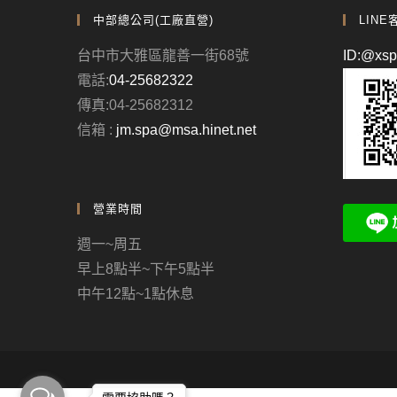
中部總公司(工廠直營)
LINE
台中市大雅區龍善一街68號
ID:@xs
電話:
04-25682322
傳真:04-25682312
信箱 :
jm.spa@msa.hinet.net
營業時間
週一~周五
早上8點半~下午5點半
中午12點~1點休息