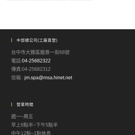
中部總公司(工廠直營)
台中市大雅區龍善一街68號
電話:
04-25682322
傳真:04-25682312
信箱 :
jm.spa@msa.hinet.net
營業時間
週一~周五
早上8點半~下午5點半
中午12點~1點休息