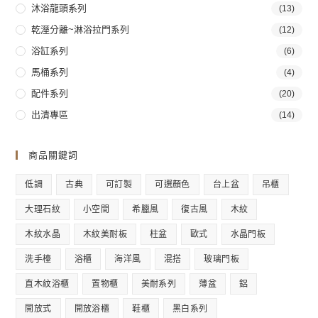
沐浴龍頭系列
(13)
乾溼分離~淋浴拉門系列
(12)
浴缸系列
(6)
馬桶系列
(4)
配件系列
(20)
出清專區
(14)
商品關鍵詞
低調
古典
可訂製
可選顏色
台上盆
吊櫃
大理石紋
小空間
希臘風
復古風
木紋
木紋水晶
木紋美耐板
柱盆
歐式
水晶門板
洗手檯
浴櫃
海洋風
混搭
玻璃門板
直木紋浴櫃
置物櫃
美耐系列
薄盆
鋁
開放式
開放浴櫃
鞋櫃
黑白系列