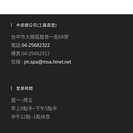
中部總公司(工廠直營)
台中市大雅區龍善一街68號
電話:
04-25682322
傳真:04-25682312
信箱 :
jm.spa@msa.hinet.net
營業時間
週一~周五
早上8點半~下午5點半
中午12點~1點休息