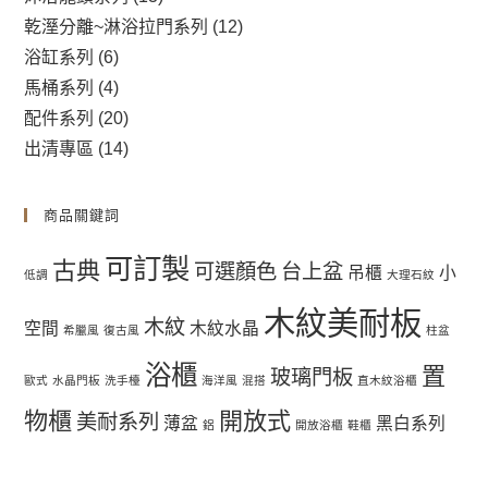
乾溼分離~淋浴拉門系列
(12)
浴缸系列
(6)
馬桶系列
(4)
配件系列
(20)
出清專區
(14)
商品關鍵詞
可訂製
古典
可選顏色
台上盆
吊櫃
小
低調
大理石紋
木紋美耐板
木紋
空間
木紋水晶
希臘風
復古風
柱盆
浴櫃
置
玻璃門板
歐式
水晶門板
洗手檯
海洋風
混搭
直木紋浴櫃
物櫃
開放式
美耐系列
薄盆
黑白系列
鋁
開放浴櫃
鞋櫃