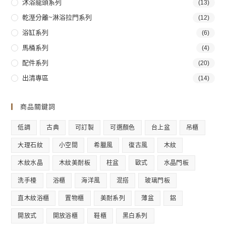
沐浴龍頭系列
(13)
乾溼分離~淋浴拉門系列
(12)
浴缸系列
(6)
馬桶系列
(4)
配件系列
(20)
出清專區
(14)
商品關鍵詞
低調
古典
可訂製
可選顏色
台上盆
吊櫃
大理石紋
小空間
希臘風
復古風
木紋
木紋水晶
木紋美耐板
柱盆
歐式
水晶門板
洗手檯
浴櫃
海洋風
混搭
玻璃門板
直木紋浴櫃
置物櫃
美耐系列
薄盆
鋁
開放式
開放浴櫃
鞋櫃
黑白系列