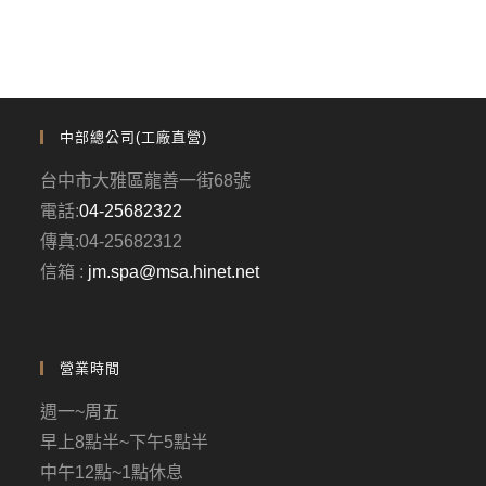
中部總公司(工廠直營)
台中市大雅區龍善一街68號
電話:
04-25682322
傳真:04-25682312
信箱 :
jm.spa@msa.hinet.net
營業時間
週一~周五
早上8點半~下午5點半
中午12點~1點休息