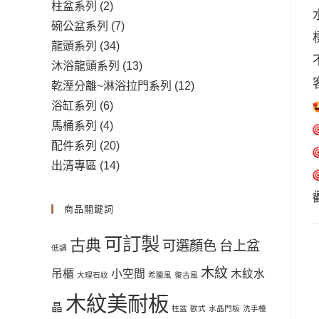
柱盆系列
(2)
碗公盆系列
(7)
龍頭系列
(34)
沐浴龍頭系列
(13)
乾溼分離~淋浴拉門系列
(12)
浴缸系列
(6)
馬桶系列
(4)
配件系列
(20)
出清專區
(14)
商品關鍵詞
可訂製
古典
可選顏色
台上盆
低調
木紋
吊櫃
小空間
木紋水
大理石紋
希臘風
復古風
木紋美耐板
晶
柱盆
歐式
水晶門板
洗手檯