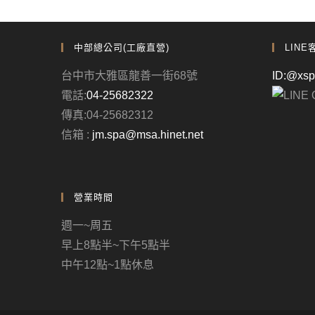
中部總公司(工廠直營)
LINE
台中市大雅區龍善一街68號
ID:@xs
電話:
04-25682322
傳真:04-25682312
信箱 :
jm.spa@msa.hinet.net
營業時間
週一~周五
早上8點半~下午5點半
中午12點~1點休息