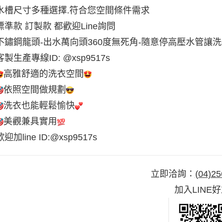
水槽尺寸多種選擇.符合您空間條件需求
標準款 訂製款 都歡迎Line詢問
不鏽鋼龍頭-出水萬向頭360度無死角-隨意停高壓水管讓
客製生產專線ID: @xsp9517s
高雅舒適的洗衣空間
依照空間做規劃
洗衣也能輕鬆愉快
美觀兼具實用
歡迎加line ID:@xsp9517s
立即洽詢：
(04)25
加入LINE