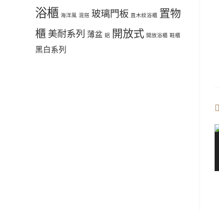
浴櫃
置物
玻璃門板
海洋風
混搭
直木紋浴櫃
櫃
開放式
美耐系列
薄盆
鋁
開放浴櫃
鞋櫃
黑白系列