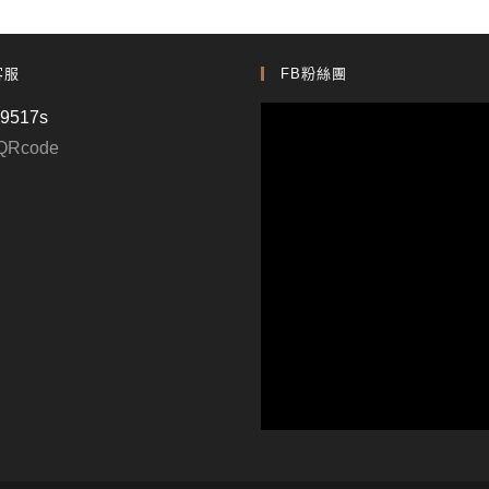
客服
FB粉絲團
p9517s