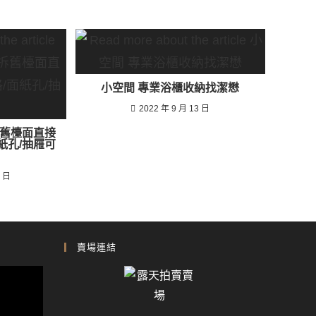
小空間 專業浴櫃收納找潔懋
2022 年 9 月 13 日
舊檯面直接
紙孔/抽屜可
5 日
賣場連結