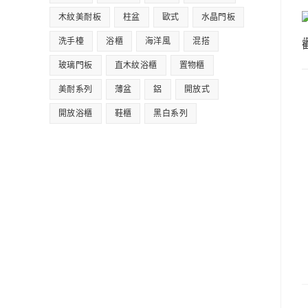
木紋美耐板
柱盆
歐式
水晶門板
洗手檯
浴櫃
海洋風
混搭
玻璃門板
直木紋浴櫃
置物櫃
美耐系列
薄盆
鋁
開放式
開放浴櫃
鞋櫃
黑白系列