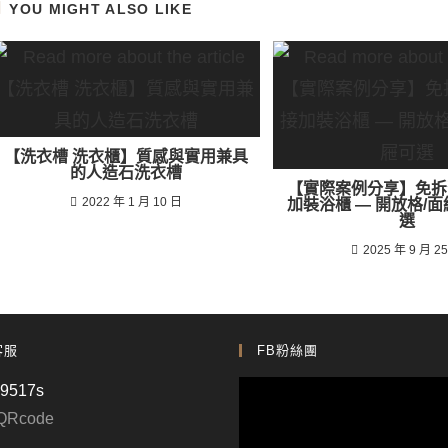
YOU MIGHT ALSO LIKE
【洗衣槽 洗衣櫃】質感與實用兼具
的人造石洗衣槽
【實際案例分享】免拆
2022 年 1 月 10 日
加裝浴櫃 — 開放格/面
選
2025 年 9 月 2
客服
FB粉絲團
p9517s