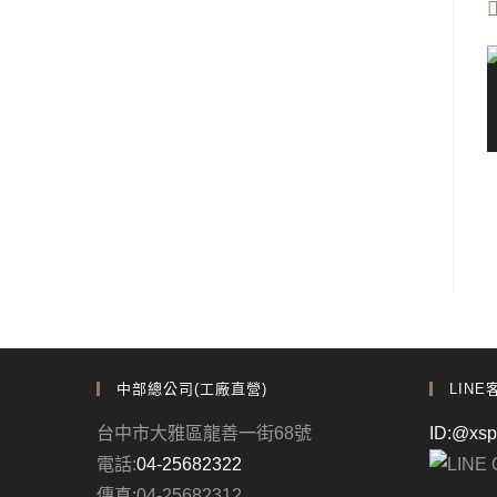
中部總公司(工廠直營)
LINE
台中市大雅區龍善一街68號
ID:@xs
電話:
04-25682322
傳真:04-25682312