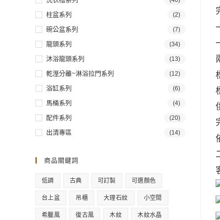
(40)
柱盆系列
(2)
碗公盆系列
(7)
龍頭系列
(34)
沐浴龍頭系列
(13)
乾溼分離~淋浴拉門系列
(12)
浴缸系列
(6)
馬桶系列
(4)
配件系列
(20)
出清專區
(14)
商品關鍵詞
低調
古典
可訂製
可選顏色
台上盆
吊櫃
大理石紋
小空間
希臘風
復古風
木紋
木紋水晶