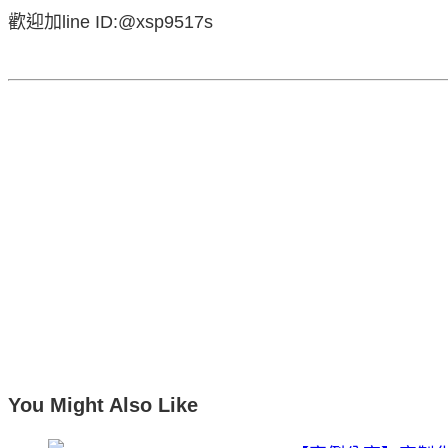
歡迎加line ID:@xsp9517s
You Might Also Like