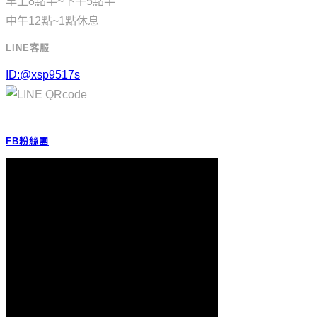
早上8點半~下午5點半
中午12點~1點休息
LINE客服
ID:@xsp9517s
FB粉絲團