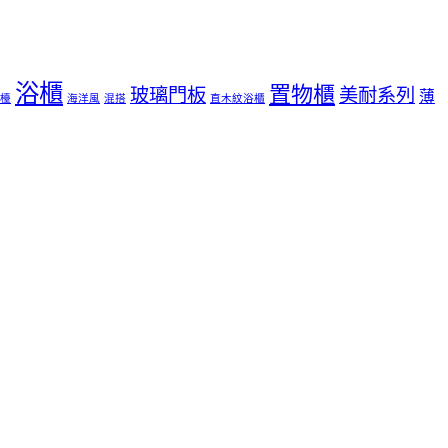
浴櫃
置物櫃
玻璃門板
美耐系列
薄
檯
海洋風
混搭
直木紋浴櫃