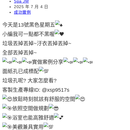
Post
Spa JM
author:
Post
2025 年 7 月 4 日
published:
Post
成功實例
category:
今天是13號黑色星期五
小編我可一點都不黑喔
垃圾丟掉丟掉~汙衣丟掉丟掉~
全部丟掉丟掉~
實做案例分享
面紙孔已成標配
垃圾孔呢? 大家怎麼看?
客製生產專線ID: @xsp9517s
放鬆時刻就該有舒服的空間
依照空間做規劃
浴室也能高雅舒適
美觀兼具實用