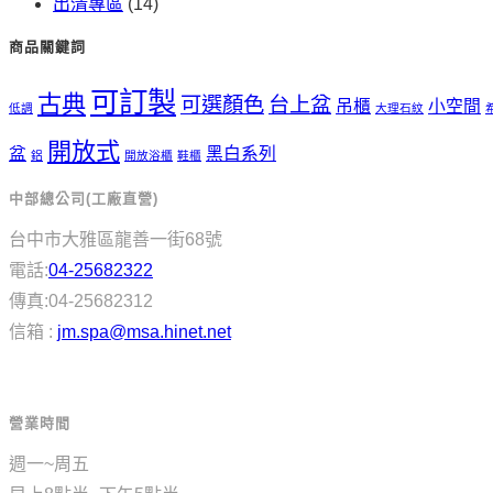
出清專區
(14)
商品關鍵詞
可訂製
古典
可選顏色
台上盆
吊櫃
小空間
低調
大理石紋
開放式
盆
黑白系列
鋁
開放浴櫃
鞋櫃
中部總公司(工廠直營)
台中市大雅區龍善一街68號
電話:
04-25682322
傳真:04-25682312
信箱 :
jm.spa@msa.hinet.net
營業時間
週一~周五