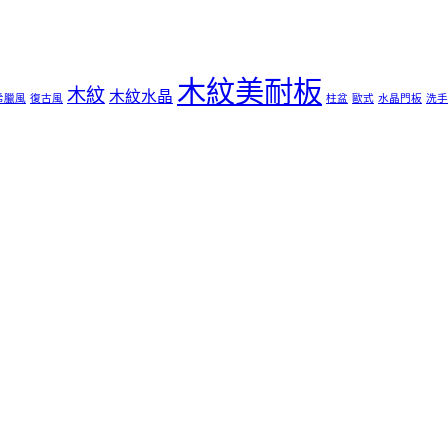
木紋美耐板
木紋
木紋水晶
希臘風
復古風
柱盆
歐式
水晶門板
洗手