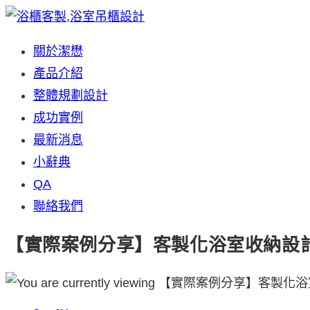
Skip
to
關於潔懋
content
產品介紹
整體規劃設計
成功實例
最新消息
小辭典
QA
聯絡我們
【實際案例分享】客製化浴室收納設