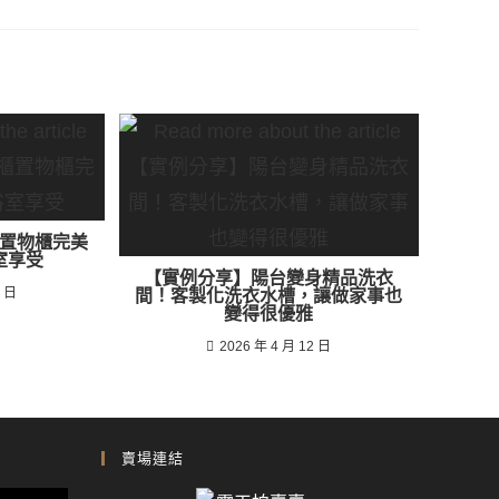
置物櫃完美
室享受
【實例分享】陽台變身精品洗衣
8 日
間！客製化洗衣水槽，讓做家事也
變得很優雅
2026 年 4 月 12 日
賣場連結