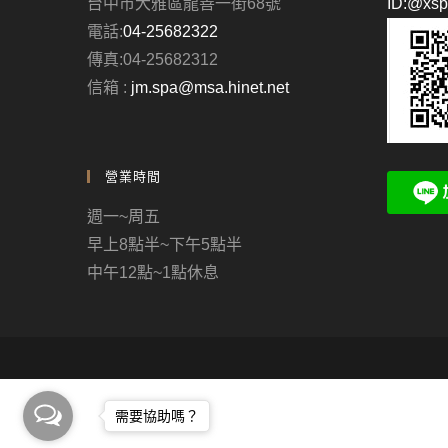
台中市大雅區龍善一街68號
ID:@xs
電話:
04-25682322
傳真:04-25682312
信箱 :
jm.spa@msa.hinet.net
營業時間
週一~周五
早上8點半~下午5點半
中午12點~1點休息
需要協助嗎？