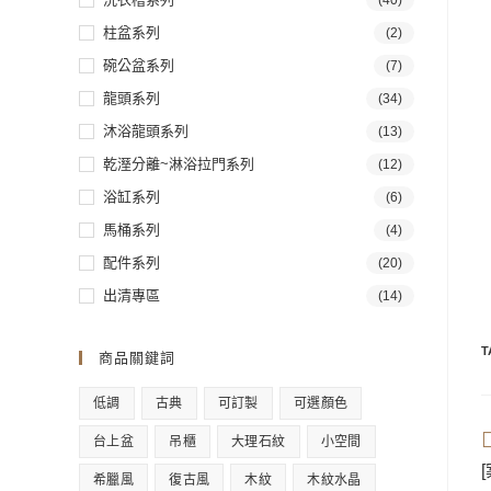
(40)
柱盆系列
(2)
碗公盆系列
(7)
龍頭系列
(34)
沐浴龍頭系列
(13)
乾溼分離~淋浴拉門系列
(12)
浴缸系列
(6)
馬桶系列
(4)
配件系列
(20)
出清專區
(14)
T
商品關鍵詞
低調
古典
可訂製
可選顏色
台上盆
吊櫃
大理石紋
小空間
希臘風
復古風
木紋
木紋水晶