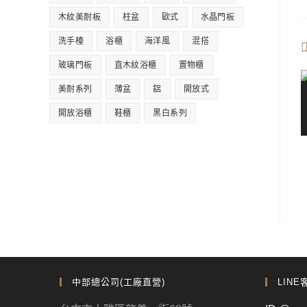
木紋美耐板
柱盆
歐式
水晶門板
洗手檯
浴櫃
海洋風
混搭
玻璃門板
直木紋浴櫃
置物櫃
美耐系列
薄盆
鋁
開放式
開放浴櫃
鞋櫃
黑白系列
中部總公司(工廠直營)
LINE