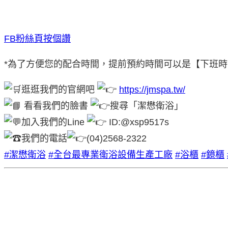
FB粉絲頁按個讚
*為了方便您的配合時間，提前預約時間可以是【下班
逛逛我們的官網吧
https://jmspa.tw/
看看我們的臉書
搜尋「潔懋衛浴」
加入我們的Line
ID:@xsp9517s
我們的電話
(04)2568-2322
#潔懋衛浴
#全台最專業衛浴設備生產工廠
#浴櫃
#鏡櫃