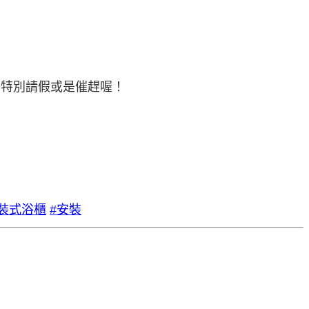
意特別請假或是催趕喔！
後裝式浴櫃
#安裝