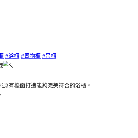
櫃
#浴櫃
#置物櫃
#吊櫃
練
照原有檯面打造能夠完美符合的浴櫃。
。