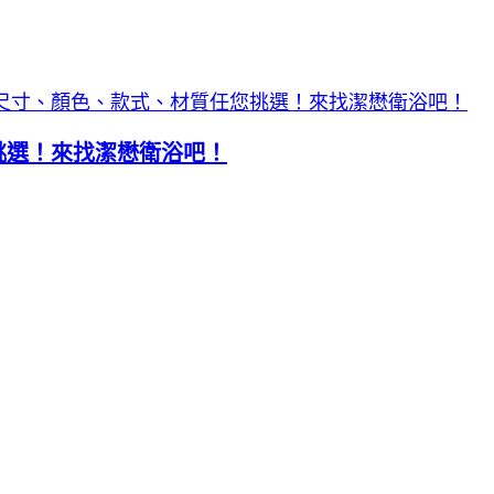
挑選！來找潔懋衛浴吧！