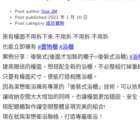
Post author:
Spa JM
Post published:
2022 年 1 月 10 日
Post category:
成功實例
原有檯面不用拆下來.不用拆.不用拆.不用拆
也能立即擁有
#置物櫃
#浴櫃
案例分享：後裝式(後面才加裝的櫃子=後裝式浴櫃)
#浴
建商贈送的檯面，想搭配全新的浴櫃，不必整組打掉重
只要有檯面尺寸，便能打造相應浴櫃。
因為潔懋衛浴擁有專業的「後裝式浴櫃」技術，可以依
讓收納空間大大增加的同時，也讓檯面更加穩固、安全
搭配鏡櫃製作讓空間整體呈現完美的組合!
現在就與潔懋衛浴聯絡，打造專屬衛浴！