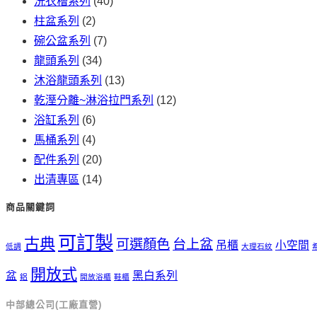
洗衣槽系列
(40)
柱盆系列
(2)
碗公盆系列
(7)
龍頭系列
(34)
沐浴龍頭系列
(13)
乾溼分離~淋浴拉門系列
(12)
浴缸系列
(6)
馬桶系列
(4)
配件系列
(20)
出清專區
(14)
商品關鍵詞
可訂製
古典
可選顏色
台上盆
吊櫃
小空間
低調
大理石紋
開放式
盆
黑白系列
鋁
開放浴櫃
鞋櫃
中部總公司(工廠直營)