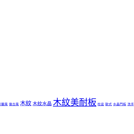
木紋美耐板
木紋
木紋水晶
希臘風
復古風
柱盆
歐式
水晶門板
洗手