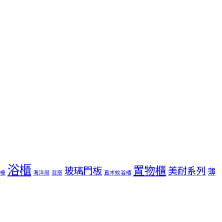
浴櫃
置物櫃
玻璃門板
美耐系列
薄
檯
海洋風
混搭
直木紋浴櫃