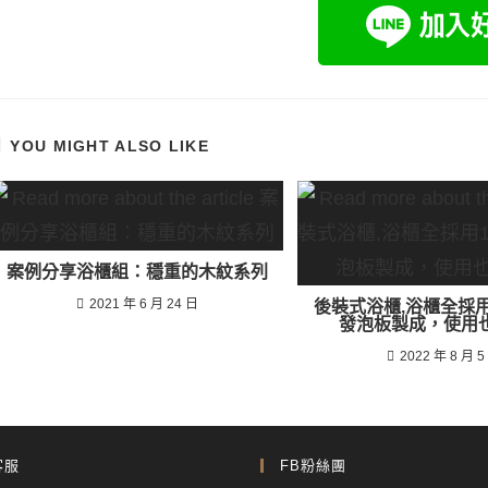
YOU MIGHT ALSO LIKE
案例分享浴櫃組：穩重的木紋系列
2021 年 6 月 24 日
後裝式浴櫃,浴櫃全採用
發泡板製成，使用
2022 年 8 月 5
客服
FB粉絲團