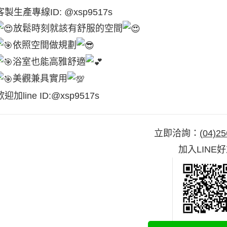
客製生產專線ID: @xsp9517s
放鬆時刻就該有舒服的空間
依照空間做規劃
浴室也能高雅舒適
美觀兼具實用
歡迎加line ID:@xsp9517s
立即洽詢：
(04)25
加入LINE