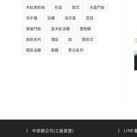
木紋美耐板
柱盆
歐式
水晶門板
洗手檯
浴櫃
海洋風
混搭
玻璃門板
直木紋浴櫃
置物櫃
美耐系列
薄盆
鋁
開放式
開放浴櫃
鞋櫃
黑白系列
中部總公司(工廠直營)
LINE