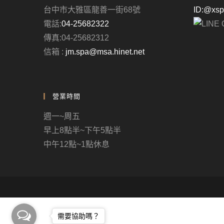
台中市大雅區龍善一街68號
ID:@xs
電話:
04-25682322
傳真:04-25682312
信箱 :
jm.spa@msa.hinet.net
營業時間
週一~周五
早上8點半~下午5點半
中午12點~1點休息
需要協助嗎？