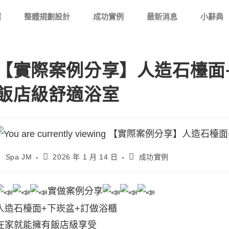
紹
整體規劃設計
成功實例
最新消息
小辭典
【實際案例分享】人造石檯面+
飯店級舒適浴室
Spa JM
2026 年 1 月 14 日
成功實例
實做案例分享
人造石檯面+下崁盆+訂做浴櫃
在家就能擁有飯店級享受