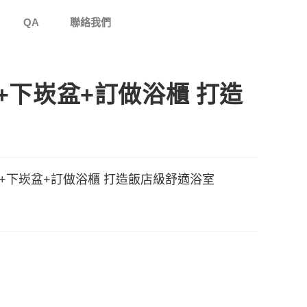
QA
聯絡我們
下崁盆+訂做浴櫃 打造