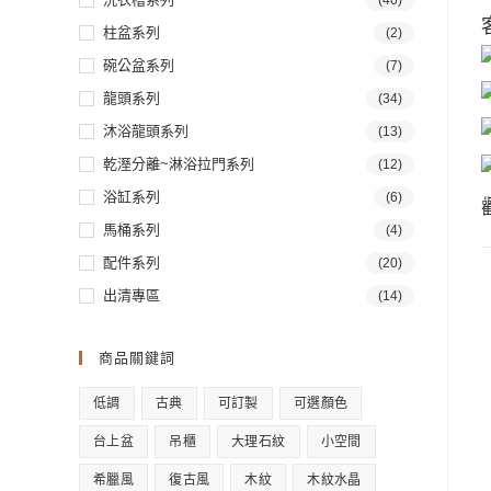
(40)
柱盆系列
(2)
碗公盆系列
(7)
龍頭系列
(34)
沐浴龍頭系列
(13)
乾溼分離~淋浴拉門系列
(12)
浴缸系列
(6)
馬桶系列
(4)
配件系列
(20)
出清專區
(14)
商品關鍵詞
低調
古典
可訂製
可選顏色
台上盆
吊櫃
大理石紋
小空間
希臘風
復古風
木紋
木紋水晶