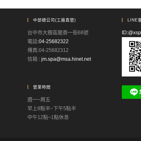
中部總公司(工廠直營)
LINE
台中市大雅區龍善一街68號
ID:@xs
電話:
04-25682322
傳真:04-25682312
信箱 :
jm.spa@msa.hinet.net
營業時間
週一~周五
早上8點半~下午5點半
中午12點~1點休息