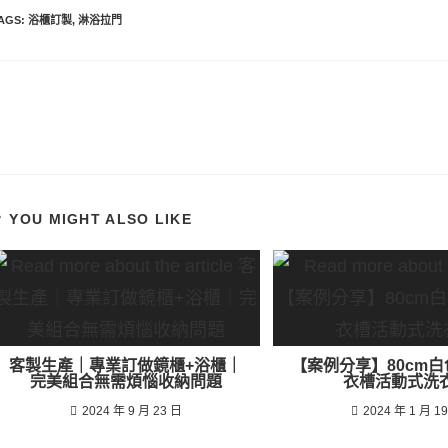
AGS
:
浴櫃訂製
,
淋浴拉門
YOU MIGHT ALSO LIKE
客製生產｜專業訂做鏡櫃+浴櫃｜
【案例分享】80cm
完美組合無需煩惱收納問題
衣槽活動式洗
2024 年 9 月 23 日
2024 年 1 月 1