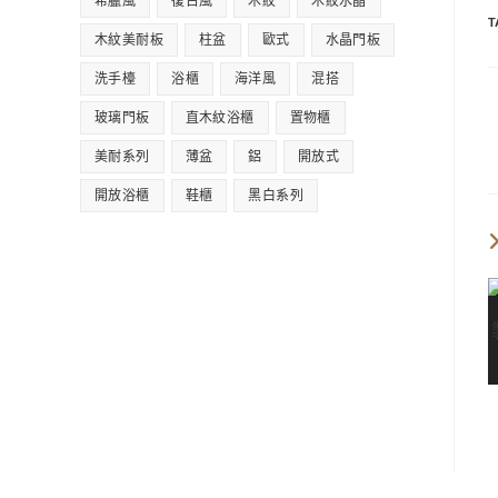
希臘風
復古風
木紋
木紋水晶
T
木紋美耐板
柱盆
歐式
水晶門板
洗手檯
浴櫃
海洋風
混搭
玻璃門板
直木紋浴櫃
置物櫃
美耐系列
薄盆
鋁
開放式
開放浴櫃
鞋櫃
黑白系列