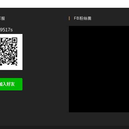
客服
FB粉絲團
p9517s