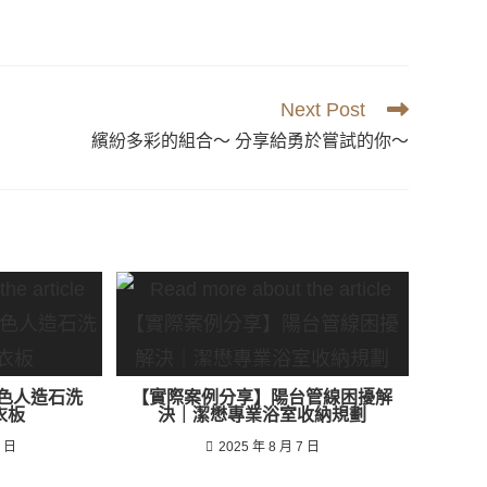
Next Post
繽紛多彩的組合～ 分享給勇於嘗試的你～
白色人造石洗
【實際案例分享】陽台管線困擾解
衣板
決｜潔懋專業浴室收納規劃
9 日
2025 年 8 月 7 日