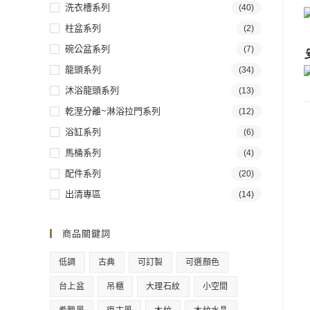
洗衣槽系列
(40)
柱盆系列
(2)
碗公盆系列
(7)
龍頭系列
(34)
沐浴龍頭系列
(13)
乾溼分離~淋浴拉門系列
(12)
浴缸系列
(6)
馬桶系列
(4)
配件系列
(20)
出清專區
(14)
商品關鍵詞
低調
古典
可訂製
可選顏色
台上盆
吊櫃
大理石紋
小空間