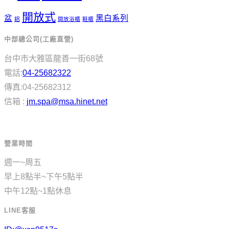
開放式
盆
黑白系列
鋁
開放浴櫃
鞋櫃
中部總公司(工廠直營)
台中市大雅區龍善一街68號
電話:
04-25682322
傳真:04-25682312
信箱 :
jm.spa@msa.hinet.net
營業時間
週一~周五
早上8點半~下午5點半
中午12點~1點休息
LINE客服