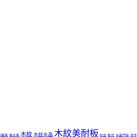
木紋美耐板
木紋
木紋水晶
希臘風
復古風
柱盆
歐式
水晶門板
洗手