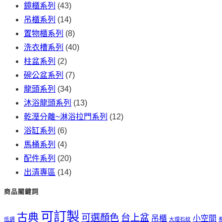
鏡櫃系列
(43)
字:
吊櫃系列
(14)
置物櫃系列
(8)
洗衣槽系列
(40)
柱盆系列
(2)
碗公盆系列
(7)
龍頭系列
(34)
沐浴龍頭系列
(13)
乾溼分離~淋浴拉門系列
(12)
浴缸系列
(6)
馬桶系列
(4)
配件系列
(20)
出清專區
(14)
商品關鍵詞
可訂製
古典
可選顏色
台上盆
吊櫃
小空間
低調
大理石紋