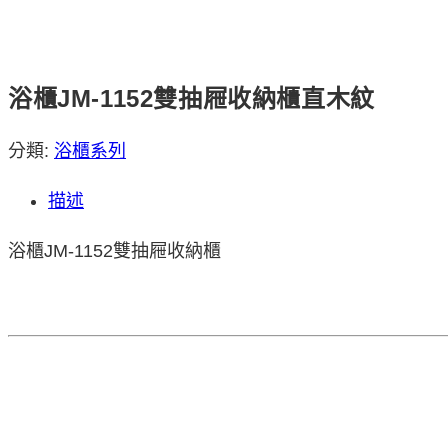
浴櫃JM-1152雙抽屜收納櫃直木紋
分類:
浴櫃系列
描述
浴櫃JM-1152雙抽屜收納櫃