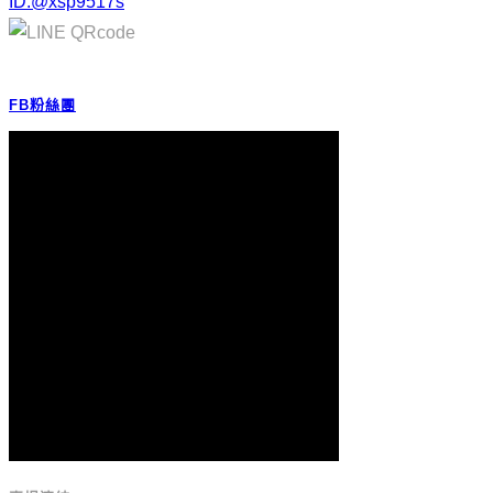
ID:@xsp9517s
FB粉絲團