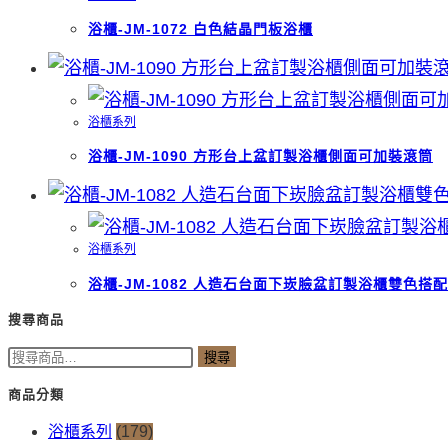
浴櫃-JM-1072 白色結晶門板浴櫃
浴櫃系列
浴櫃-JM-1090 方形台上盆訂製浴櫃側面可加裝滾筒
浴櫃系列
浴櫃-JM-1082 人造石台面下崁臉盆訂製浴櫃雙色搭配
搜尋商品
搜
搜尋
尋
商品分類
關
浴櫃系列
(179)
鍵