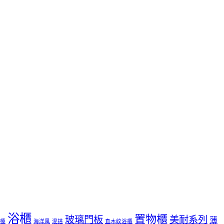
浴櫃
置物櫃
玻璃門板
美耐系列
薄
檯
海洋風
混搭
直木紋浴櫃