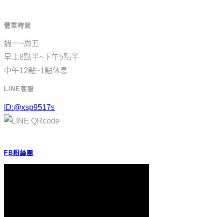
營業時間
週一~周五
早上8點半~下午5點半
中午12點~1點休息
LINE客服
ID:@xsp9517s
FB粉絲團