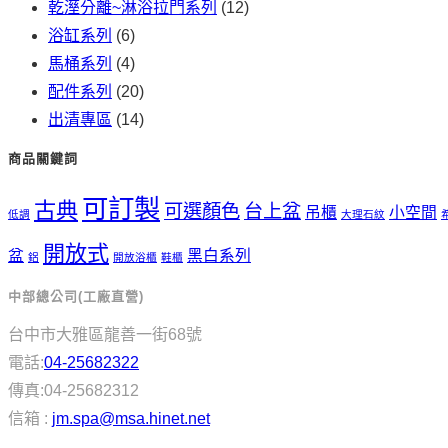
乾溼分離~淋浴拉門系列
(12)
浴缸系列
(6)
馬桶系列
(4)
配件系列
(20)
出清專區
(14)
商品關鍵詞
可訂製
古典
可選顏色
台上盆
吊櫃
小空間
低調
大理石紋
開放式
盆
黑白系列
鋁
開放浴櫃
鞋櫃
中部總公司(工廠直營)
台中市大雅區龍善一街68號
電話:
04-25682322
傳真:04-25682312
信箱 :
jm.spa@msa.hinet.net