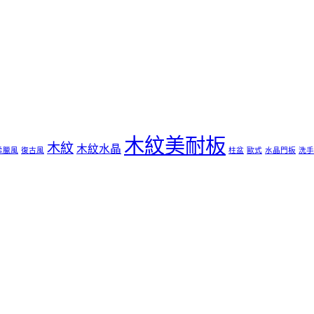
木紋美耐板
木紋
木紋水晶
希臘風
復古風
柱盆
歐式
水晶門板
洗手