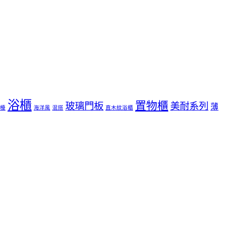
浴櫃
置物櫃
玻璃門板
美耐系列
薄
檯
海洋風
混搭
直木紋浴櫃