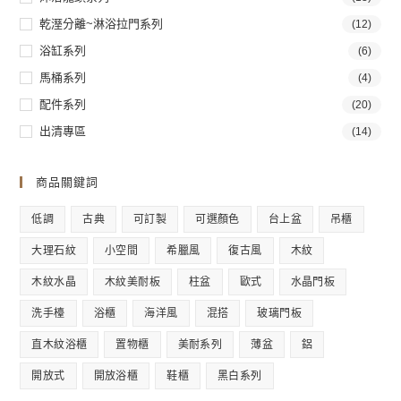
乾溼分離~淋浴拉門系列
(12)
浴缸系列
(6)
馬桶系列
(4)
配件系列
(20)
出清專區
(14)
商品關鍵詞
低調
古典
可訂製
可選顏色
台上盆
吊櫃
大理石紋
小空間
希臘風
復古風
木紋
木紋水晶
木紋美耐板
柱盆
歐式
水晶門板
洗手檯
浴櫃
海洋風
混搭
玻璃門板
直木紋浴櫃
置物櫃
美耐系列
薄盆
鋁
開放式
開放浴櫃
鞋櫃
黑白系列