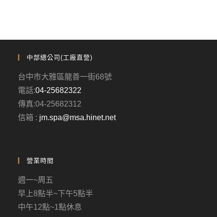
中部總公司(工廠直營)
台中市大雅區龍善一街68號
電話:
04-25682322
傳真:04-25682312
信箱 :
jm.spa@msa.hinet.net
營業時間
週一~周五
早上8點半~下午5點半
中午12點~1點休息