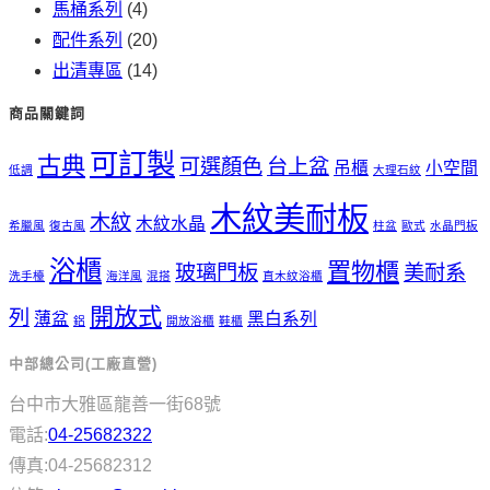
馬桶系列
(4)
配件系列
(20)
出清專區
(14)
商品關鍵詞
可訂製
古典
可選顏色
台上盆
吊櫃
小空間
低調
大理石紋
木紋美耐板
木紋
木紋水晶
希臘風
復古風
柱盆
歐式
水晶門板
浴櫃
置物櫃
玻璃門板
美耐系
洗手檯
海洋風
混搭
直木紋浴櫃
開放式
列
薄盆
黑白系列
鋁
開放浴櫃
鞋櫃
中部總公司(工廠直營)
台中市大雅區龍善一街68號
電話:
04-25682322
傳真:04-25682312