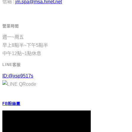
信箱 :
jm.spa@msa.hinet.net
營業時間
週一~周五
早上8點半~下午5點半
中午12點~1點休息
LINE客服
ID:@xsp9517s
FB粉絲團