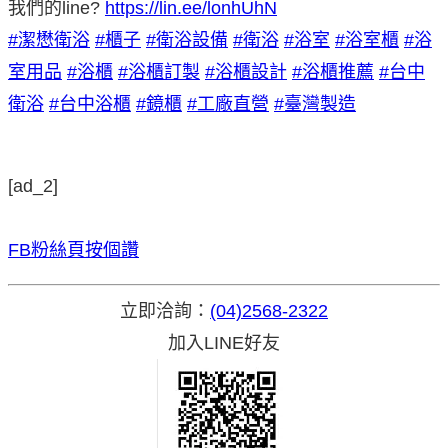
我們的line?
https://lin.ee/lonhUhN
#潔懋衛浴
#櫃子
#衛浴設備
#衛浴
#浴室
#浴室櫃
#浴
室用品
#浴櫃
#浴櫃訂製
#浴櫃設計
#浴櫃推薦
#台中
衛浴
#台中浴櫃
#鏡櫃
#工廠直營
#臺灣製造
[ad_2]
FB粉絲頁按個讚
立即洽詢：
(04)2568-2322
加入LINE好友