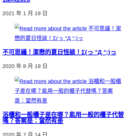
2021 年 1 月 19 日
不可思議！潔懋的夏日怪談！Σ(っ °Д °;)っ
2020 年 8 月 19 日
浴櫃和一般櫃子差在哪？能用一般的櫃子代替
嗎？答案是：當然有差
2020 年 7 月 14 日