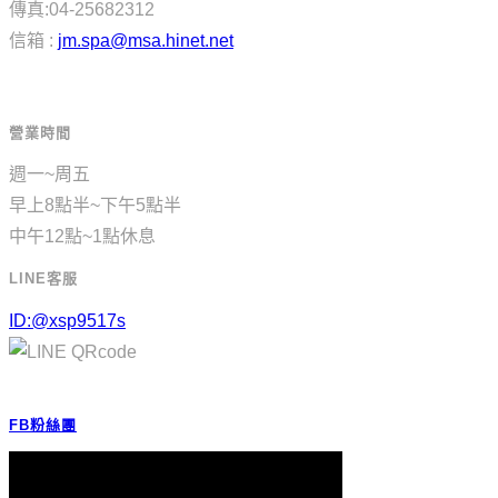
傳真:04-25682312
信箱 :
jm.spa@msa.hinet.net
營業時間
週一~周五
早上8點半~下午5點半
中午12點~1點休息
LINE客服
ID:@xsp9517s
FB粉絲團