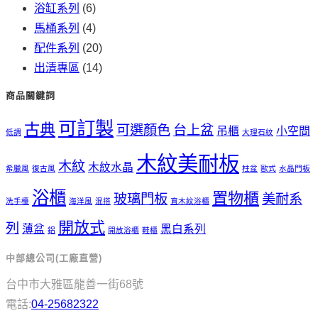
浴缸系列
(6)
馬桶系列
(4)
配件系列
(20)
出清專區
(14)
商品關鍵詞
可訂製
古典
可選顏色
台上盆
吊櫃
小空間
低調
大理石紋
木紋美耐板
木紋
木紋水晶
希臘風
復古風
柱盆
歐式
水晶門板
浴櫃
置物櫃
玻璃門板
美耐系
洗手檯
海洋風
混搭
直木紋浴櫃
開放式
列
薄盆
黑白系列
鋁
開放浴櫃
鞋櫃
中部總公司(工廠直營)
台中市大雅區龍善一街68號
電話:
04-25682322