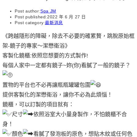
Post author:
Spa JM
Post published:
2022 年 6 月 27 日
Post category:
最新消息
《跨越隱形的障礙，除去不必要的確累贅，跳脫原始框
架-鏡子的專家～潔懋衛浴》
客製化鏡櫃:依照您想要的方式製作!
每個人家中一定都有鏡子~妳(你)看膩了一般的鏡子？
置物的平台也不必再讓瓶瓶罐罐包圍
提供客製化的潔懋衛浴，讓你不必為此煩惱！
鏡櫃，可以訂製的項目就有：
尺寸
依照浴室大小量身製作，不怕鏡櫃不合
身！
顏色
看膩了發泡板的原色，想貼木紋或任何色