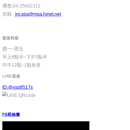
傳真:04-25682312
信箱 :
jm.spa@msa.hinet.net
營業時間
週一~周五
早上8點半~下午5點半
中午12點~1點休息
LINE客服
ID:@xsp9517s
FB粉絲團