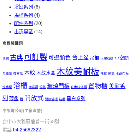
浴缸系列
(6)
馬桶系列
(4)
配件系列
(20)
出清專區
(14)
商品關鍵詞
可訂製
古典
可選顏色
台上盆
吊櫃
小空間
低調
大理石紋
木紋美耐板
木紋
木紋水晶
希臘風
復古風
柱盆
歐式
水晶門板
浴櫃
置物櫃
玻璃門板
美耐系
洗手檯
海洋風
混搭
直木紋浴櫃
開放式
列
薄盆
黑白系列
鋁
開放浴櫃
鞋櫃
中部總公司(工廠直營)
台中市大雅區龍善一街68號
電話:
04-25682322