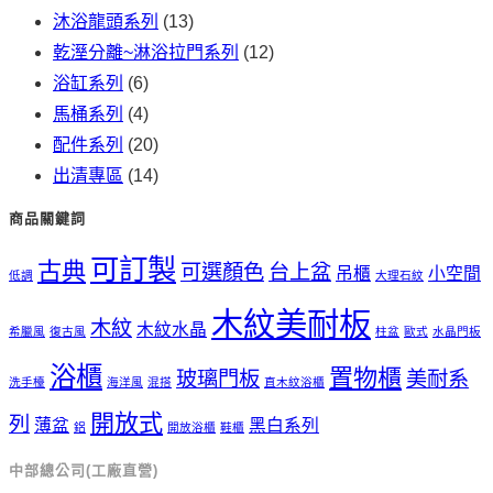
沐浴龍頭系列
(13)
乾溼分離~淋浴拉門系列
(12)
浴缸系列
(6)
馬桶系列
(4)
配件系列
(20)
出清專區
(14)
商品關鍵詞
可訂製
古典
可選顏色
台上盆
吊櫃
小空間
低調
大理石紋
木紋美耐板
木紋
木紋水晶
希臘風
復古風
柱盆
歐式
水晶門板
浴櫃
置物櫃
玻璃門板
美耐系
洗手檯
海洋風
混搭
直木紋浴櫃
開放式
列
薄盆
黑白系列
鋁
開放浴櫃
鞋櫃
中部總公司(工廠直營)