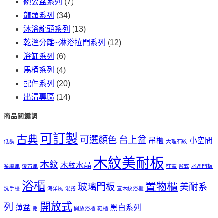
碗公盆系列
(7)
龍頭系列
(34)
沐浴龍頭系列
(13)
乾溼分離~淋浴拉門系列
(12)
浴缸系列
(6)
馬桶系列
(4)
配件系列
(20)
出清專區
(14)
商品關鍵詞
可訂製
古典
可選顏色
台上盆
吊櫃
小空間
低調
大理石紋
木紋美耐板
木紋
木紋水晶
希臘風
復古風
柱盆
歐式
水晶門板
浴櫃
置物櫃
玻璃門板
美耐系
洗手檯
海洋風
混搭
直木紋浴櫃
開放式
列
薄盆
黑白系列
鋁
開放浴櫃
鞋櫃