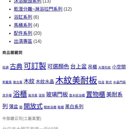
沐浴龍頭系列
(13)
乾溼分離~淋浴拉門系列
(12)
浴缸系列
(6)
馬桶系列
(4)
配件系列
(20)
出清專區
(14)
商品關鍵詞
可訂製
古典
可選顏色
台上盆
吊櫃
小空間
低調
大理石紋
木紋美耐板
木紋
木紋水晶
希臘風
復古風
柱盆
歐式
水晶門板
浴櫃
置物櫃
玻璃門板
美耐系
洗手檯
海洋風
混搭
直木紋浴櫃
開放式
列
薄盆
黑白系列
鋁
開放浴櫃
鞋櫃
中部總公司(工廠直營)