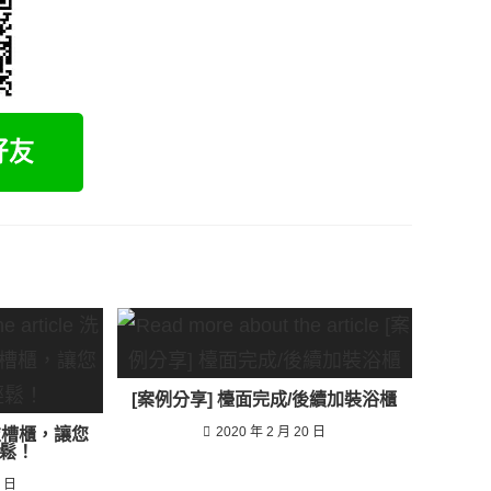
[案例分享] 檯面完成/後續加裝浴櫃
2020 年 2 月 20 日
衣槽櫃，讓您
鬆！
2 日