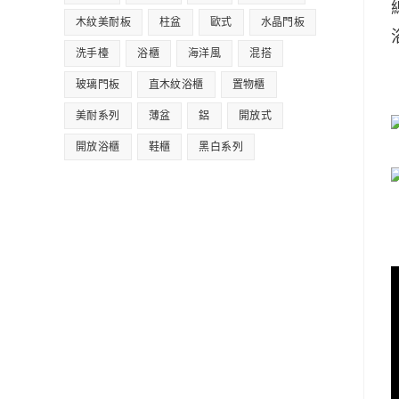
木紋美耐板
柱盆
歐式
水晶門板
洗手檯
浴櫃
海洋風
混搭
玻璃門板
直木紋浴櫃
置物櫃
美耐系列
薄盆
鋁
開放式
開放浴櫃
鞋櫃
黑白系列