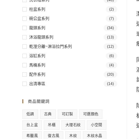
(40)
柱盆系列
(2)
碗公盆系列
(7)
龍頭系列
(34)
沐浴龍頭系列
(13)
乾溼分離~淋浴拉門系列
(12)
浴缸系列
(6)
馬桶系列
(4)
配件系列
(20)
出清專區
(14)
商品關鍵詞
低調
古典
可訂製
可選顏色
台上盆
吊櫃
大理石紋
小空間
希臘風
復古風
木紋
木紋水晶