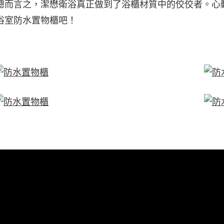
總而言之，潔懋衛浴真正做到了
浴櫃材質
中的佼佼者。心
浴室防水置物櫃吧！