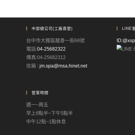
中部總公司(工廠直營)
LINE
台中市大雅區龍善一街68號
ID:@xs
電話:
04-25682322
傳真:04-25682312
信箱 :
jm.spa@msa.hinet.net
營業時間
週一~周五
早上8點半~下午5點半
中午12點~1點休息