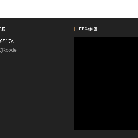
客服
FB粉絲團
p9517s