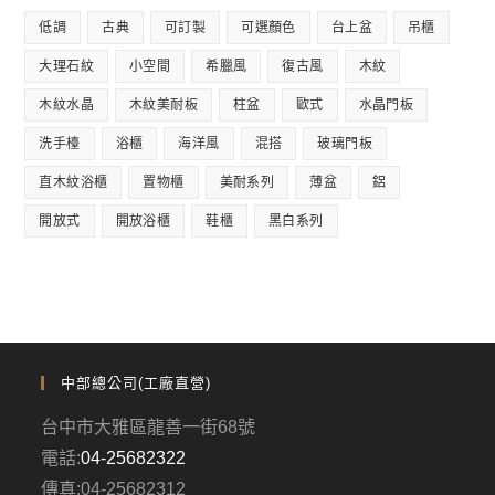
低調
古典
可訂製
可選顏色
台上盆
吊櫃
大理石紋
小空間
希臘風
復古風
木紋
木紋水晶
木紋美耐板
柱盆
歐式
水晶門板
洗手檯
浴櫃
海洋風
混搭
玻璃門板
直木紋浴櫃
置物櫃
美耐系列
薄盆
鋁
開放式
開放浴櫃
鞋櫃
黑白系列
中部總公司(工廠直營)
台中市大雅區龍善一街68號
電話:
04-25682322
傳真:04-25682312