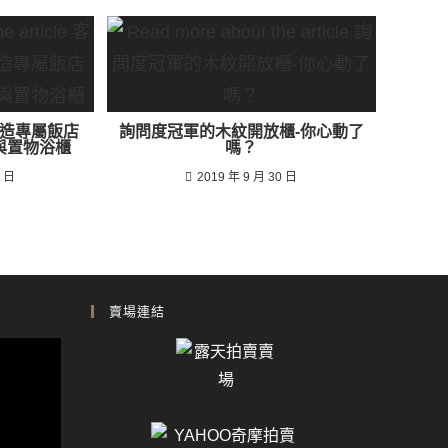
造專屬飯店
詢問度冠軍的木紋開放櫃-你心動了
與置物浴櫃
嗎？
3 日
2019 年 9 月 30 日
賣場連結