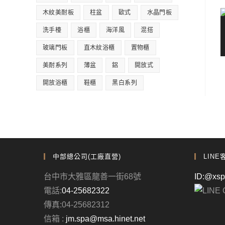
木紋美耐板
柱盆
歐式
水晶門板
洗手檯
浴櫃
海洋風
混搭
玻璃門板
直木紋浴櫃
置物櫃
美耐系列
薄盆
鋁
開放式
開放浴櫃
鞋櫃
黑白系列
中部總公司(工廠直營)
LINE
台中市大雅區龍善一街68號
ID:@xs
電話:
04-25682322
傳真:04-25682312
信箱 :
jm.spa@msa.hinet.net