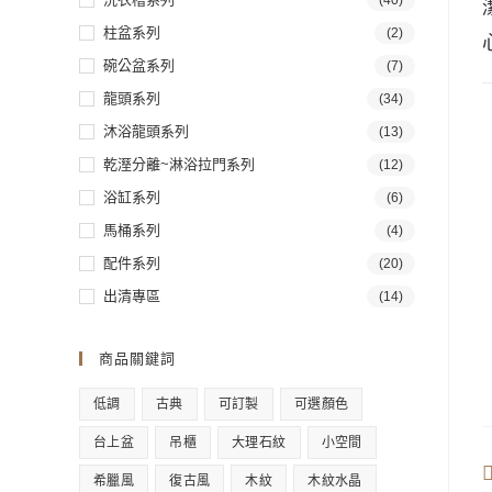
(40)
柱盆系列
(2)
碗公盆系列
(7)
龍頭系列
(34)
沐浴龍頭系列
(13)
乾溼分離~淋浴拉門系列
(12)
浴缸系列
(6)
馬桶系列
(4)
配件系列
(20)
出清專區
(14)
商品關鍵詞
低調
古典
可訂製
可選顏色
台上盆
吊櫃
大理石紋
小空間
希臘風
復古風
木紋
木紋水晶