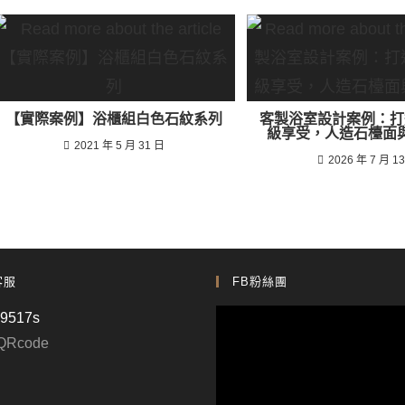
【實際案例】浴櫃組白色石紋系列
客製浴室設計案例：打
級享受，人造石檯面
2021 年 5 月 31 日
2026 年 7 月 1
客服
FB粉絲團
p9517s