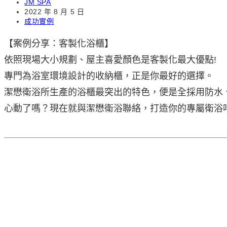
Post
JM SPA
author:
Post
2022 年 8 月 5 日
published:
Post
成功實例
category:
【案例分享：客製化浴櫃】
依照現場大小規劃、屋主喜愛顏色是客製化最大優點!
專門為浴室環境設計的收納櫃，正是你最好的選擇。
潔懋衛浴所生產的浴櫃最突出的特色，便是全採用防水
心動了嗎？現在就與潔懋衛浴聯絡，打造你的專屬衛浴