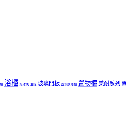
浴櫃
置物櫃
玻璃門板
美耐系列
薄
檯
海洋風
混搭
直木紋浴櫃