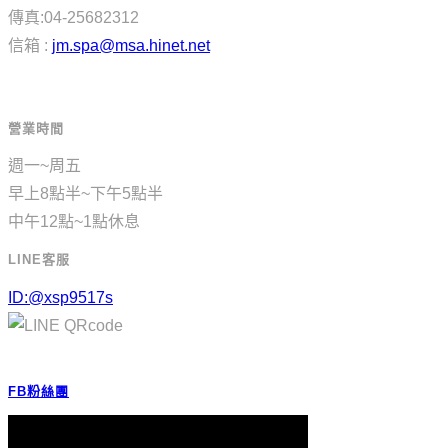
傳真:04-25682312
信箱 :
jm.spa@msa.hinet.net
營業時間
週一~周五
早上8點半~下午5點半
中午12點~1點休息
LINE客服
ID:@xsp9517s
FB粉絲團