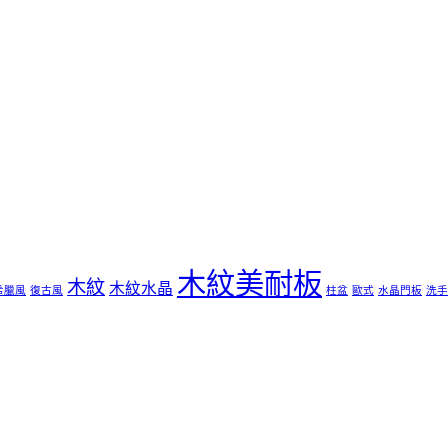
木紋美耐板
木紋
木紋水晶
希臘風
復古風
柱盆
歐式
水晶門板
洗手