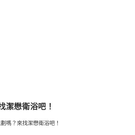
找潔懋衛浴吧！