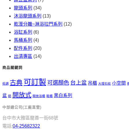
龍頭系列
(34)
沐浴龍頭系列
(13)
乾溼分離~淋浴拉門系列
(12)
浴缸系列
(6)
馬桶系列
(4)
配件系列
(20)
出清專區
(14)
商品關鍵詞
可訂製
古典
可選顏色
台上盆
吊櫃
小空間
低調
大理石紋
開放式
盆
黑白系列
鋁
開放浴櫃
鞋櫃
中部總公司(工廠直營)
台中市大雅區龍善一街68號
電話:
04-25682322