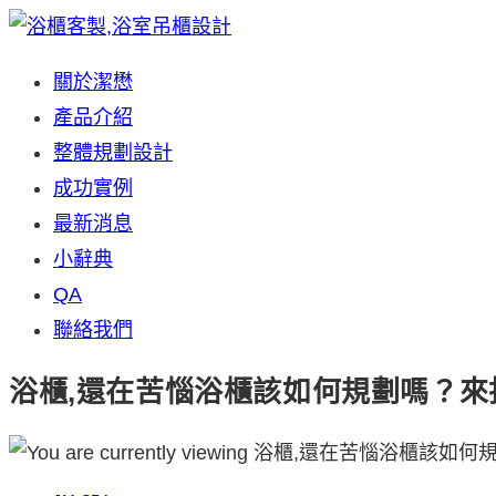
Skip
to
關於潔懋
content
產品介紹
整體規劃設計
成功實例
最新消息
小辭典
QA
聯絡我們
浴櫃,還在苦惱浴櫃該如何規劃嗎？來