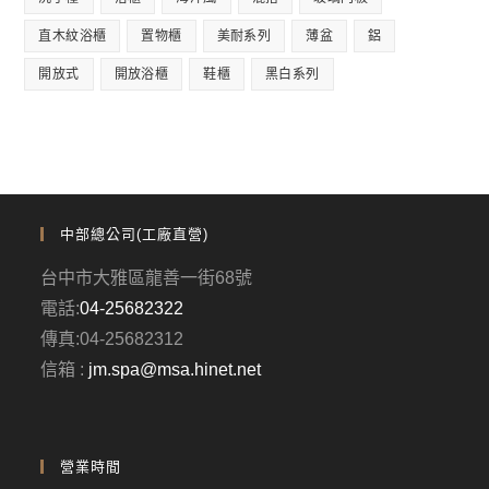
直木紋浴櫃
置物櫃
美耐系列
薄盆
鋁
開放式
開放浴櫃
鞋櫃
黑白系列
中部總公司(工廠直營)
台中市大雅區龍善一街68號
電話:
04-25682322
傳真:04-25682312
信箱 :
jm.spa@msa.hinet.net
營業時間