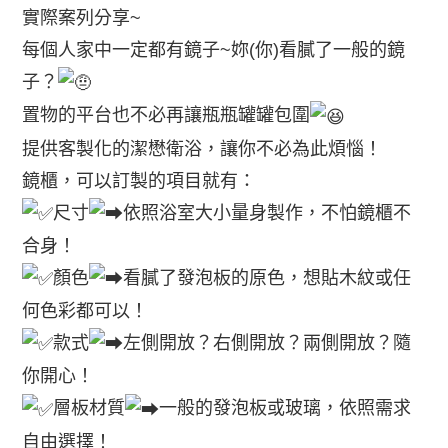
實際案列分享~
每個人家中一定都有鏡子~妳(你)看膩了一般的鏡
子？
置物的平台也不必再讓瓶瓶罐罐包圍
提供客製化的潔懋衛浴，讓你不必為此煩惱！
鏡櫃，可以訂製的項目就有：
尺寸
依照浴室大小量身製作，不怕鏡櫃不
合身！
顏色
看膩了發泡板的原色，想貼木紋或任
何色彩都可以！
款式
左側開放？右側開放？兩側開放？隨
你開心！
層板材質
一般的發泡板或玻璃，依照需求
自由選擇！