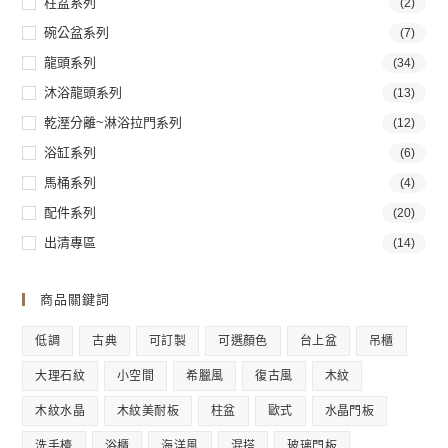
柱盆系列
(2)
碗公盆系列
(7)
龍頭系列
(34)
沐浴龍頭系列
(13)
乾溼分離~淋浴拉門系列
(12)
浴缸系列
(6)
馬桶系列
(4)
配件系列
(20)
出清專區
(14)
商品關鍵詞
低調
古典
可訂製
可選顏色
台上盆
吊櫃
大理石紋
小空間
希臘風
復古風
木紋
木紋水晶
木紋美耐板
柱盆
歐式
水晶門板
洗手檯
浴櫃
海洋風
混搭
玻璃門板