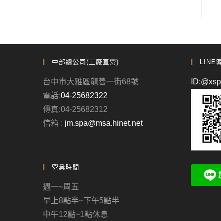
中部總公司(工廠直營)
LINE
台中市大雅區龍善一街68號
ID:@xs
電話:
04-25682322
傳真:04-25682312
信箱 :
jm.spa@msa.hinet.net
營業時間
週一~周五
早上8點半~下午5點半
中午12點~1點休息