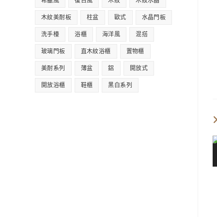
希臘風
復古風
木紋
木紋水晶
木紋美耐板
柱盆
歐式
水晶門板
洗手檯
浴櫃
海洋風
混搭
玻璃門板
直木紋浴櫃
置物櫃
美耐系列
薄盆
鋁
開放式
開放浴櫃
鞋櫃
黑白系列