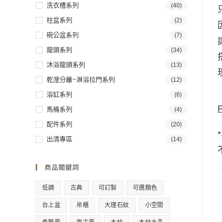
洗衣槽系列
(40)
柱盆系列
(2)
碗公盆系列
(7)
龍頭系列
(34)
沐浴龍頭系列
(13)
乾溼分離~淋浴拉門系列
(12)
浴缸系列
(6)
馬桶系列
(4)
配件系列
(20)
出清專區
(14)
商品關鍵詞
低調
古典
可訂製
可選顏色
台上盆
吊櫃
大理石紋
小空間