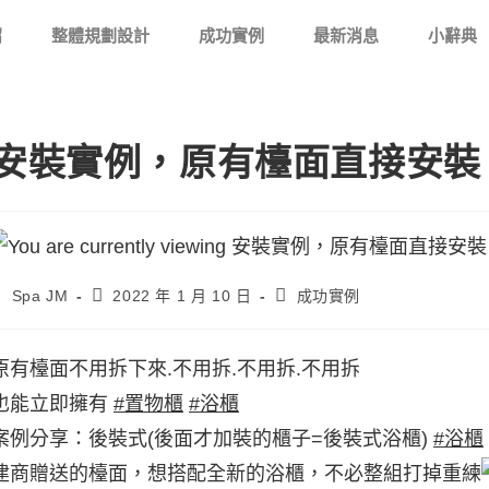
紹
整體規劃設計
成功實例
最新消息
小辭典
安裝實例，原有檯面直接安裝
Spa JM
2022 年 1 月 10 日
成功實例
原有檯面不用拆下來.不用拆.不用拆.不用拆
也能立即擁有
#置物櫃
#浴櫃
案例分享：後裝式(後面才加裝的櫃子=後裝式浴櫃)
#浴櫃
建商贈送的檯面，想搭配全新的浴櫃，不必整組打掉重練