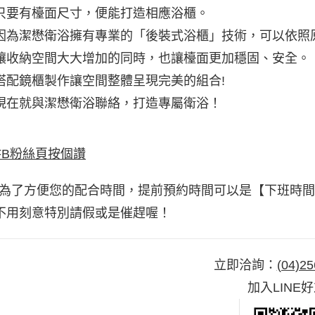
只要有檯面尺寸，便能打造相應浴櫃。
因為潔懋衛浴擁有專業的「後裝式浴櫃」技術，可以依照
讓收納空間大大增加的同時，也讓檯面更加穩固、安全。
搭配鏡櫃製作讓空間整體呈現完美的組合!
現在就與潔懋衛浴聯絡，打造專屬衛浴！
FB粉絲頁按個讚
*為了方便您的配合時間，提前預約時間可以是【下班時
不用刻意特別請假或是催趕喔！
立即洽詢：
(04)25
加入LINE