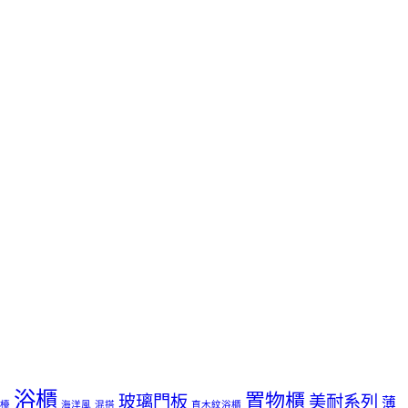
浴櫃
置物櫃
玻璃門板
美耐系列
薄
檯
海洋風
混搭
直木紋浴櫃