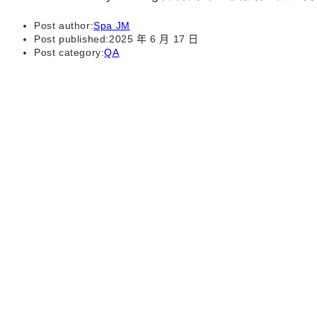
Post author:
Spa JM
Post published:
2025 年 6 月 17 日
Post category:
QA