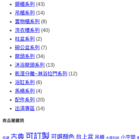
鏡櫃系列
(43)
吊櫃系列
(14)
置物櫃系列
(8)
洗衣槽系列
(40)
柱盆系列
(2)
碗公盆系列
(7)
龍頭系列
(34)
沐浴龍頭系列
(13)
乾溼分離~淋浴拉門系列
(12)
浴缸系列
(6)
馬桶系列
(4)
配件系列
(20)
出清專區
(14)
商品關鍵詞
可訂製
古典
可選顏色
台上盆
吊櫃
小空間
低調
大理石紋