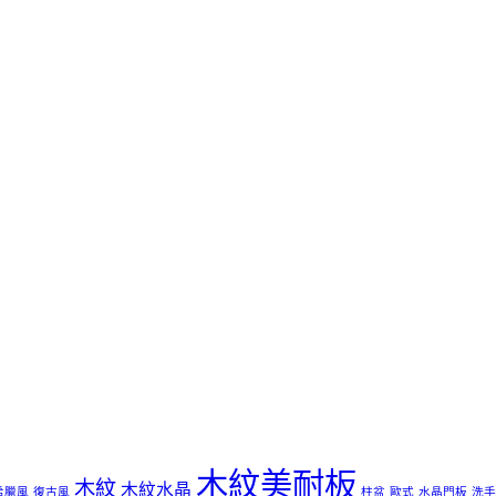
木紋美耐板
木紋
木紋水晶
希臘風
復古風
柱盆
歐式
水晶門板
洗手