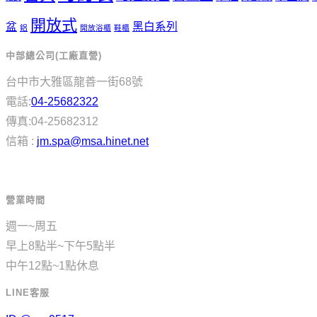
開放式
盆
黑白系列
鋁
開放浴櫃
鞋櫃
中部總公司(工廠直營)
台中市大雅區龍善一街68號
電話:
04-25682322
傳真:04-25682312
信箱 :
jm.spa@msa.hinet.net
營業時間
週一~周五
早上8點半~下午5點半
中午12點~1點休息
LINE客服