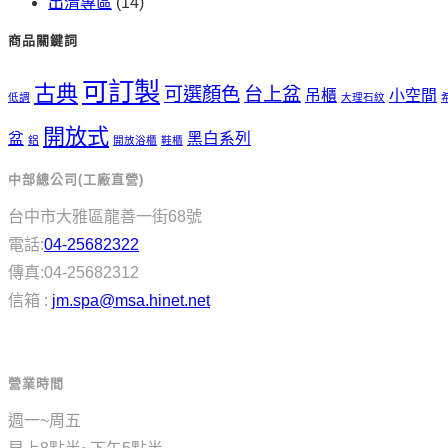
出清專區
(14)
商品關鍵詞
可訂製
古典
可選顏色
台上盆
吊櫃
小空間
低調
大理石紋
開放式
盆
黑白系列
鋁
開放浴櫃
鞋櫃
中部總公司(工廠直營)
台中市大雅區龍善一街68號
電話:
04-25682322
傳真:04-25682312
信箱 :
jm.spa@msa.hinet.net
營業時間
週一~周五