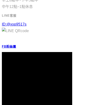
早上8點半~下午5點半
中午12點~1點休息
LINE客服
ID:@xsp9517s
FB粉絲團