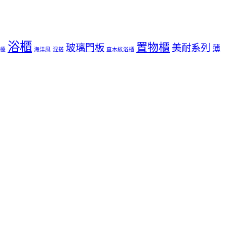
浴櫃
置物櫃
玻璃門板
美耐系列
薄
檯
海洋風
混搭
直木紋浴櫃