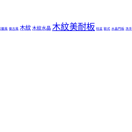
木紋美耐板
木紋
木紋水晶
希臘風
復古風
柱盆
歐式
水晶門板
洗手