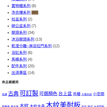
置物櫃系列
(8)
洗衣槽系列
(40)
柱盆系列
(2)
碗公盆系列
(7)
龍頭系列
(34)
沐浴龍頭系列
(13)
乾溼分離~淋浴拉門系列
(12)
浴缸系列
(6)
馬桶系列
(4)
配件系列
(20)
出清專區
(14)
商品關鍵詞
可訂製
古典
可選顏色
台上盆
吊櫃
小空間
低調
大理石紋
木紋美耐板
木紋
木紋水晶
希臘風
復古風
柱盆
歐式
水晶門板