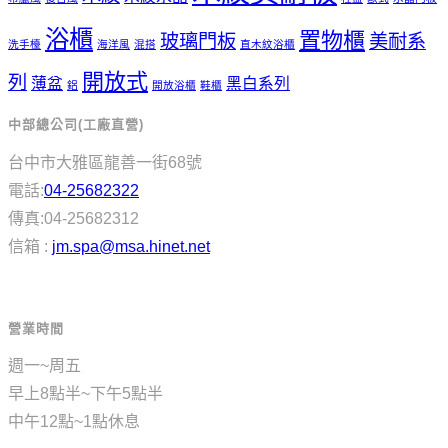
浴櫃
置物櫃
玻璃門板
美耐系
洗手檯
海洋風
混搭
直木紋浴櫃
開放式
列
薄盆
黑白系列
鋁
開放浴櫃
鞋櫃
中部總公司(工廠直營)
台中市大雅區龍善一街68號
電話:
04-25682322
傳真:04-25682312
信箱 :
jm.spa@msa.hinet.net
營業時間
週一~周五
早上8點半~下午5點半
中午12點~1點休息