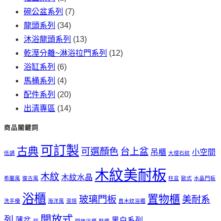
碗公盆系列
(7)
龍頭系列
(34)
沐浴龍頭系列
(13)
乾溼分離~淋浴拉門系列
(12)
浴缸系列
(6)
馬桶系列
(4)
配件系列
(20)
出清專區
(14)
商品關鍵詞
可訂製
古典
可選顏色
台上盆
吊櫃
小空間
低調
大理石紋
木紋美耐板
木紋
木紋水晶
希臘風
復古風
柱盆
歐式
水晶門板
浴櫃
置物櫃
玻璃門板
美耐系
洗手檯
海洋風
混搭
直木紋浴櫃
開放式
列
薄盆
黑白系列
鋁
開放浴櫃
鞋櫃