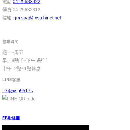
電話:
04-25682322
傳真:04-25682312
信箱 :
jm.spa@msa.hinet.net
營業時間
週一~周五
早上8點半~下午5點半
中午12點~1點休息
LINE客服
ID:@xsp9517s
FB粉絲團