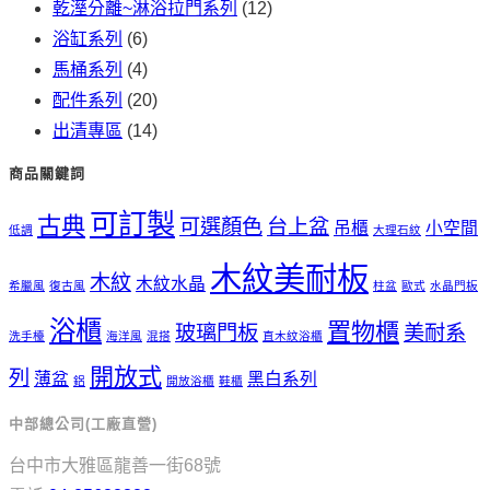
乾溼分離~淋浴拉門系列
(12)
浴缸系列
(6)
馬桶系列
(4)
配件系列
(20)
出清專區
(14)
商品關鍵詞
可訂製
古典
可選顏色
台上盆
吊櫃
小空間
低調
大理石紋
木紋美耐板
木紋
木紋水晶
希臘風
復古風
柱盆
歐式
水晶門板
浴櫃
置物櫃
玻璃門板
美耐系
洗手檯
海洋風
混搭
直木紋浴櫃
開放式
列
薄盆
黑白系列
鋁
開放浴櫃
鞋櫃
中部總公司(工廠直營)
台中市大雅區龍善一街68號