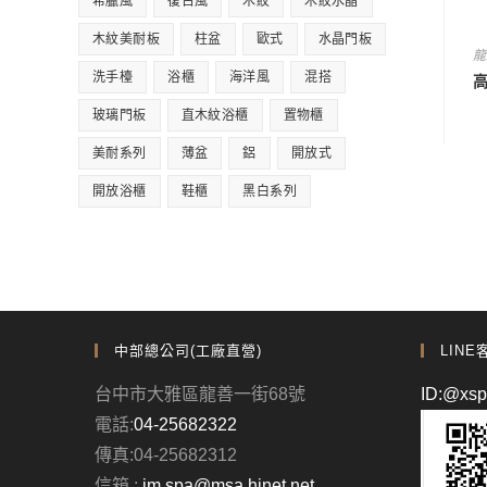
希臘風
復古風
木紋
木紋水晶
木紋美耐板
柱盆
歐式
水晶門板
龍
洗手檯
浴櫃
海洋風
混搭
高
玻璃門板
直木紋浴櫃
置物櫃
美耐系列
薄盆
鋁
開放式
開放浴櫃
鞋櫃
黑白系列
中部總公司(工廠直營)
LINE
台中市大雅區龍善一街68號
ID:@xs
電話:
04-25682322
傳真:04-25682312
信箱 :
jm.spa@msa.hinet.net