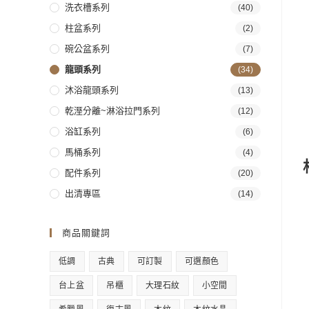
洗衣槽系列
(40)
柱盆系列
(2)
碗公盆系列
(7)
龍頭系列
(34)
沐浴龍頭系列
(13)
乾溼分離~淋浴拉門系列
(12)
浴缸系列
(6)
馬桶系列
(4)
配件系列
(20)
出清專區
(14)
商品關鍵詞
低調
古典
可訂製
可選顏色
台上盆
吊櫃
大理石紋
小空間