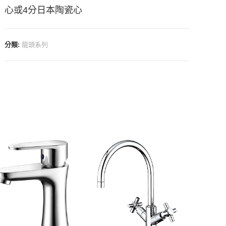
心或4分日本陶瓷心
分類:
龍頭系列