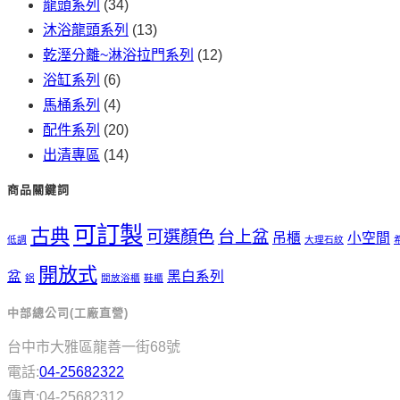
龍頭系列
(34)
沐浴龍頭系列
(13)
乾溼分離~淋浴拉門系列
(12)
浴缸系列
(6)
馬桶系列
(4)
配件系列
(20)
出清專區
(14)
商品關鍵詞
可訂製
古典
可選顏色
台上盆
吊櫃
小空間
低調
大理石紋
開放式
盆
黑白系列
鋁
開放浴櫃
鞋櫃
中部總公司(工廠直營)
台中市大雅區龍善一街68號
電話:
04-25682322
傳真:04-25682312