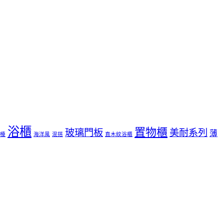
浴櫃
置物櫃
玻璃門板
美耐系列
薄
檯
海洋風
混搭
直木紋浴櫃