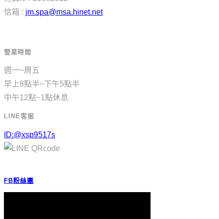
信箱 :
jm.spa@msa.hinet.net
營業時間
週一~周五
早上8點半~下午5點半
中午12點~1點休息
LINE客服
ID:@xsp9517s
FB粉絲團