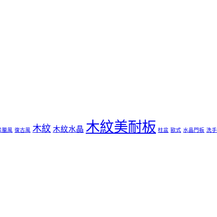
木紋美耐板
木紋
木紋水晶
希臘風
復古風
柱盆
歐式
水晶門板
洗手