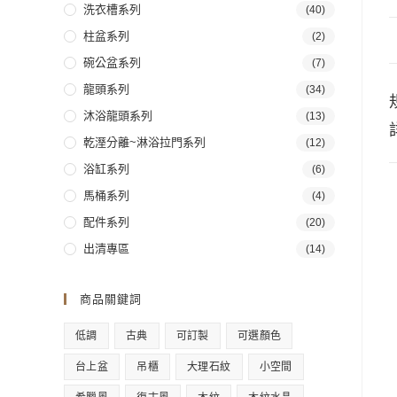
洗衣槽系列
(40)
柱盆系列
(2)
碗公盆系列
(7)
龍頭系列
(34)
沐浴龍頭系列
(13)
乾溼分離~淋浴拉門系列
(12)
浴缸系列
(6)
馬桶系列
(4)
配件系列
(20)
出清專區
(14)
商品關鍵詞
低調
古典
可訂製
可選顏色
台上盆
吊櫃
大理石紋
小空間