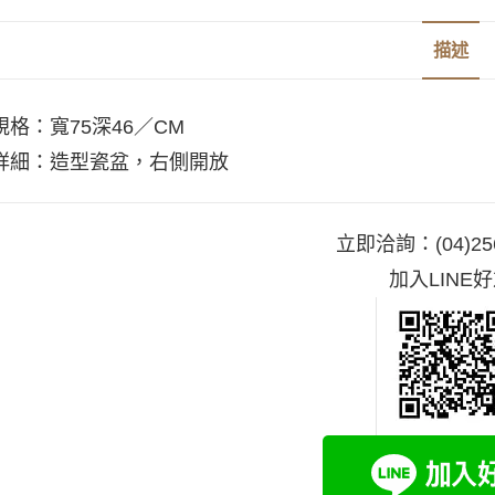
描述
規格：寬75深46／CM
詳細：造型瓷盆，右側開放
立即洽詢：
(04)25
加入LINE