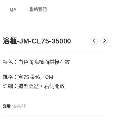
QA
聯絡我們
浴櫃-JM-CL75-35000
特色：白色陶瓷檯面拼接石紋
規格：寬75深46／CM
詳細：造型瓷盆，右側開放
分類:
浴櫃系列