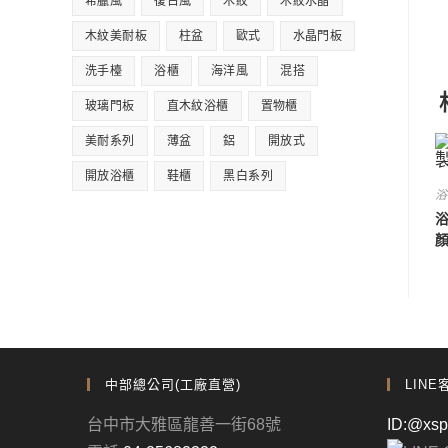
希臘風
復古風
木紋
木紋水晶
木紋美耐板
柱盆
歐式
水晶門板
洗手檯
浴櫃
海洋風
混搭
玻璃門板
直木紋浴櫃
置物櫃
美耐系列
薄盆
鋁
開放式
開放浴櫃
鞋櫃
黑白系列
浴
浴
中部總公司(工廠直營)
LINE
台中市大雅區龍善一街68號
ID:@xs