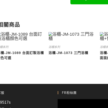
相關商品
櫃系列
浴櫃系列
浴櫃
櫃-JM-1089 台面訂製浴櫃
浴櫃-JM-1073 三門浴櫃
浴櫃-
顏色可選
面面
客服
FB粉絲團
p9517s