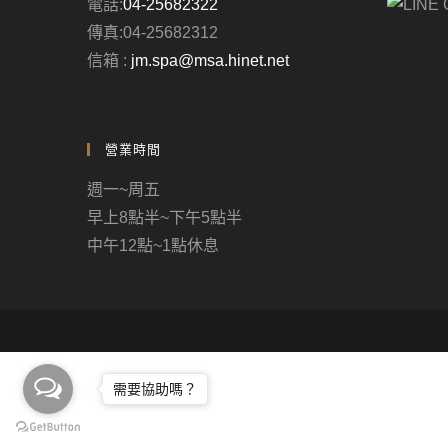
電話:
04-25682322
傳真:04-25682312
信箱 :
jm.spa@msa.hinet.net
營業時間
週一~周五
早上8點半~下午5點半
中午12點~1點休息
需要協助嗎？