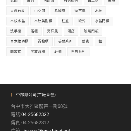
低調
古典
可訂製
可選顏色
台上盆
吊櫃
大理石紋
小空間
希臘風
復古風
木紋
木紋水晶
木紋美耐板
柱盆
歐式
水晶門板
洗手檯
浴櫃
海洋風
混搭
玻璃門板
直木紋浴櫃
置物櫃
美耐系列
薄盆
鋁
開放式
開放浴櫃
鞋櫃
黑白系列
中部總公司(工廠直營)
台中市大雅區龍善一街68號
電話:
04-25682322
傳真:04-25682312
信箱 :
jm.spa@msa.hinet.net