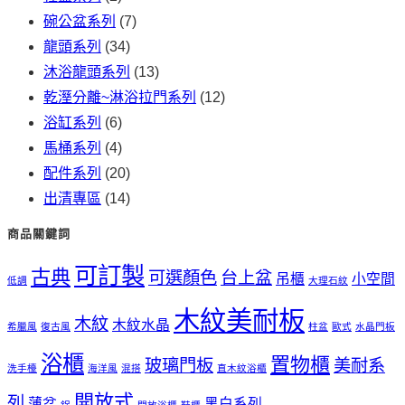
碗公盆系列
(7)
龍頭系列
(34)
沐浴龍頭系列
(13)
乾溼分離~淋浴拉門系列
(12)
浴缸系列
(6)
馬桶系列
(4)
配件系列
(20)
出清專區
(14)
商品關鍵詞
可訂製
古典
可選顏色
台上盆
吊櫃
小空間
低調
大理石紋
木紋美耐板
木紋
木紋水晶
希臘風
復古風
柱盆
歐式
水晶門板
浴櫃
置物櫃
玻璃門板
美耐系
洗手檯
海洋風
混搭
直木紋浴櫃
開放式
列
薄盆
黑白系列
鋁
開放浴櫃
鞋櫃