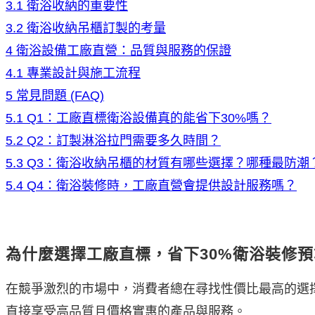
3.1
衛浴收納的重要性
3.2
衛浴收納吊櫃訂製的考量
4
衛浴設備工廠直營：品質與服務的保證
4.1
專業設計與施工流程
5
常見問題 (FAQ)
5.1
Q1：工廠直標衛浴設備真的能省下30%嗎？
5.2
Q2：訂製淋浴拉門需要多久時間？
5.3
Q3：衛浴收納吊櫃的材質有哪些選擇？哪種最防潮
5.4
Q4：衛浴裝修時，工廠直營會提供設計服務嗎？
為什麼選擇工廠直標，省下30%衛浴裝修預
在競爭激烈的市場中，消費者總在尋找性價比最高的選
直接享受高品質且價格實惠的產品與服務。