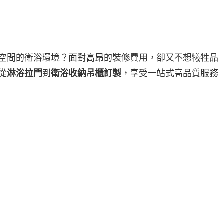
空間的衛浴環境？面對高昂的裝修費用，卻又不想犧牲品
從
淋浴拉門
到
衛浴收納吊櫃訂製
，享受一站式高品質服務