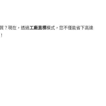
質？現在，透過
工廠直標
模式，您不僅能省下高達
！