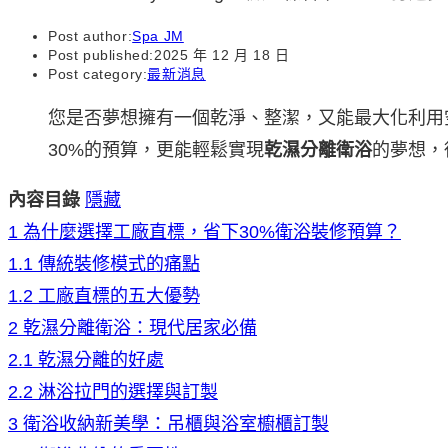
Post author:
Spa JM
Post published:
2025 年 12 月 18 日
Post category:
最新消息
您是否夢想擁有一個乾淨、整潔，又能最大化利用
30%的預算，更能輕鬆實現
乾濕分離衛浴
的夢想，
內容目錄
隱藏
1
為什麼選擇工廠直標，省下30%衛浴裝修預算？
1.1
傳統裝修模式的痛點
1.2
工廠直標的五大優勢
2
乾濕分離衛浴：現代居家必備
2.1
乾濕分離的好處
2.2
淋浴拉門的選擇與訂製
3
衛浴收納新美學：吊櫃與浴室櫥櫃訂製