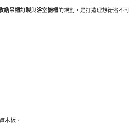
收納吊櫃訂製
與
浴室櫥櫃
的規劃，是打造理想衛浴不可
實木板。