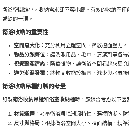
衛浴空間雖小，收納需求卻不容小覷。有效的收納不僅
或缺的一環。
衛浴收納的重要性
空間最大化
：充分利用立體空間，釋放檯面壓力。
物品分類歸位
：讓洗漱用品、毛巾、清潔劑等各得
視覺整潔清爽
：隱藏雜物，讓衛浴空間看起來更寬
避免潮濕發霉
：將物品收納於櫃內，減少與水氣接
衛浴收納吊櫃訂製的考量
訂製
衛浴收納吊櫃
和
浴室收納櫃
時，應綜合考慮以下因
材質選擇
：考量衛浴環境潮濕特性，選擇防潮、防
尺寸與格局
：根據衛浴空間大小、牆面結構，精準