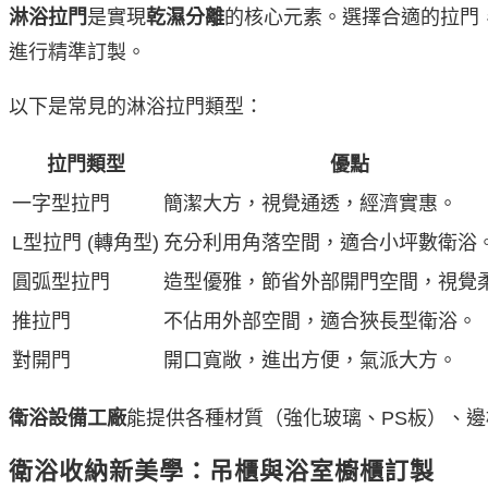
淋浴拉門
是實現
乾濕分離
的核心元素。選擇合適的拉門
進行精準訂製。
以下是常見的淋浴拉門類型：
拉門類型
優點
一字型拉門
簡潔大方，視覺通透，經濟實惠。
L型拉門 (轉角型)
充分利用角落空間，適合小坪數衛浴
圓弧型拉門
造型優雅，節省外部開門空間，視覺
推拉門
不佔用外部空間，適合狹長型衛浴。
對開門
開口寬敞，進出方便，氣派大方。
衛浴設備工廠
能提供各種材質（強化玻璃、PS板）、
衛浴收納新美學：吊櫃與浴室櫥櫃訂製