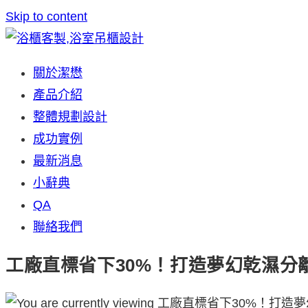
Skip to content
關於潔懋
產品介紹
整體規劃設計
成功實例
最新消息
小辭典
QA
聯絡我們
工廠直標省下30%！打造夢幻乾濕分