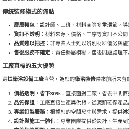
傳統裝修模式的痛點
層層轉包
：設計師、工班、材料商等多重環節，導
資訊不透明
：材料來源、價格、工序等資訊不公開
品質難以把控
：非專業人士難以辨別材料優劣與施
售後服務不確定
：責任歸屬模糊，售後問題處理不
工廠直標的五大優勢
選擇
衛浴設備工廠
直營，為您的
衛浴裝修
帶來前所未有
價格透明，省下30%
：直接面對工廠，省去中間商
品質保證
：工廠直接生產與供貨，從源頭確保產品
專業訂製服務
：根據您的空間尺寸與需求，提供
淋
設計與施工一體化
：專業團隊提供從設計、生產到