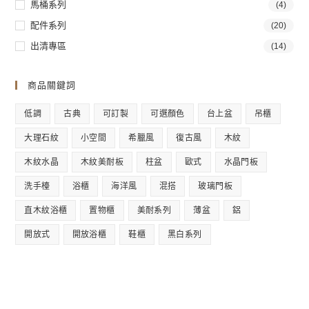
馬桶系列
(4)
配件系列
(20)
出清專區
(14)
商品關鍵詞
低調
古典
可訂製
可選顏色
台上盆
吊櫃
大理石紋
小空間
希臘風
復古風
木紋
木紋水晶
木紋美耐板
柱盆
歐式
水晶門板
洗手檯
浴櫃
海洋風
混搭
玻璃門板
直木紋浴櫃
置物櫃
美耐系列
薄盆
鋁
開放式
開放浴櫃
鞋櫃
黑白系列