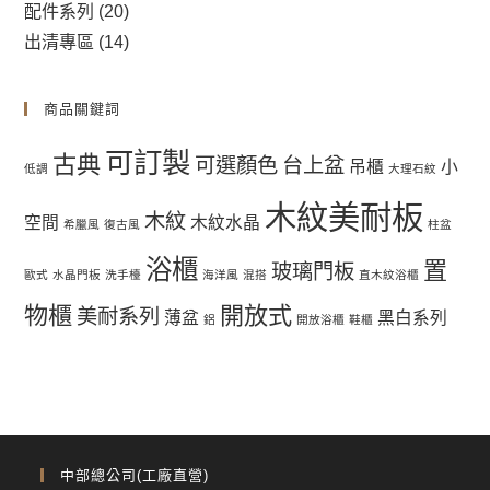
配件系列
(20)
出清專區
(14)
商品關鍵詞
可訂製
古典
可選顏色
台上盆
吊櫃
小
低調
大理石紋
木紋美耐板
木紋
空間
木紋水晶
希臘風
復古風
柱盆
浴櫃
置
玻璃門板
歐式
水晶門板
洗手檯
海洋風
混搭
直木紋浴櫃
物櫃
開放式
美耐系列
薄盆
黑白系列
鋁
開放浴櫃
鞋櫃
中部總公司(工廠直營)