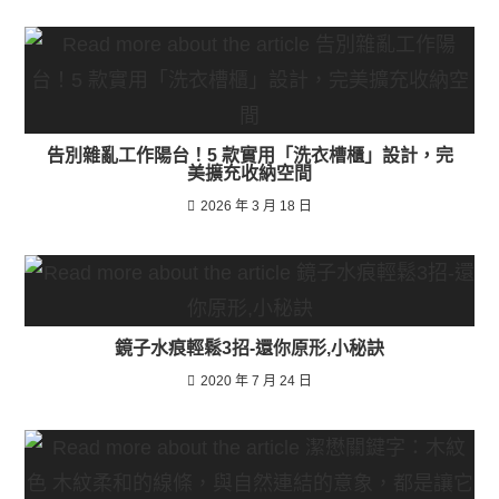
告別雜亂工作陽台！5 款實用「洗衣槽櫃」設計，完
美擴充收納空間
2026 年 3 月 18 日
鏡子水痕輕鬆3招-還你原形,小秘訣
2020 年 7 月 24 日