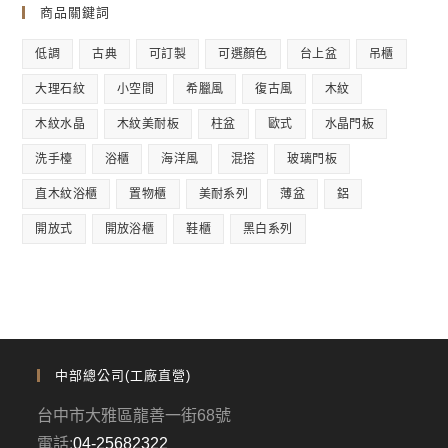
商品關鍵詞
低調
古典
可訂製
可選顏色
台上盆
吊櫃
大理石紋
小空間
希臘風
復古風
木紋
木紋水晶
木紋美耐板
柱盆
歐式
水晶門板
洗手檯
浴櫃
海洋風
混搭
玻璃門板
直木紋浴櫃
置物櫃
美耐系列
薄盆
鋁
開放式
開放浴櫃
鞋櫃
黑白系列
中部總公司(工廠直營)
台中市大雅區龍善一街68號
電話:
04-25682322