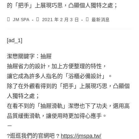
JM SPA
2021 年 2 月 3 日
最新消息
[ad_1]
潔懋關鍵字：抽屜
抽屜省力的設計，加上方便整理的特性，
讓它成為許多人指名的「浴櫃必備設計」。
除了在外觀看得到的「把手」上展現巧思，凸顯個
人獨特之處；
在看不到的「抽屜滑軌」潔懋也下了功夫，選用高
品質緩衝滑軌，讓使用時更加得心應手。
－
?逛逛我們的官網吧 ?
https://jmspa.tw/