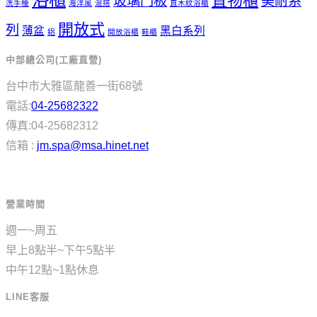
置物櫃
玻璃門板
美耐系
洗手檯
海洋風
混搭
直木紋浴櫃
開放式
列
薄盆
黑白系列
鋁
開放浴櫃
鞋櫃
中部總公司(工廠直營)
台中市大雅區龍善一街68號
電話:
04-25682322
傳真:04-25682312
信箱 :
jm.spa@msa.hinet.net
營業時間
週一~周五
早上8點半~下午5點半
中午12點~1點休息
LINE客服