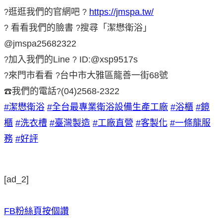
逛逛我們的官網吧
https://jmspa.tw/
?
?
看看我們的臉書
搜尋「潔懋衛浴」
?
?
@jmspa25682322
加入我們的Line
ID:@xsp9517s
?
?
來門市看看
台中市大雅區龍善一街68號
?
?
我們的電話
(04)2568-2322
☎
?
#潔懋衛浴
#全台最專業衛浴設備生產工廠
#浴櫃
#鏡
櫃
#洗衣槽
#臺灣製造
#工廠直營
#客製化
#一條龍服
務
#好評
[ad_2]
FB粉絲頁按個讚