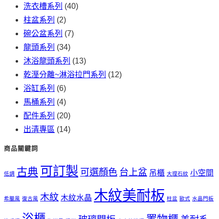
洗衣槽系列
(40)
柱盆系列
(2)
碗公盆系列
(7)
龍頭系列
(34)
沐浴龍頭系列
(13)
乾溼分離~淋浴拉門系列
(12)
浴缸系列
(6)
馬桶系列
(4)
配件系列
(20)
出清專區
(14)
商品關鍵詞
可訂製
古典
可選顏色
台上盆
吊櫃
小空間
低調
大理石紋
木紋美耐板
木紋
木紋水晶
希臘風
復古風
柱盆
歐式
水晶門板
浴櫃