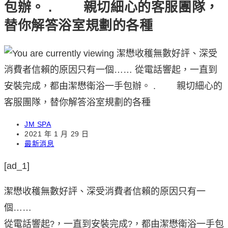
包辦。 . 親切細心的客服團隊，
替你解答浴室規劃的各種
Post
JM SPA
author:
Post
2021 年 1 月 29 日
published:
Post
最新消息
category:
[ad_1]
潔懋收穫無數好評、深受消費者信賴的原因只有一
個……
從電話響起
，一直到安裝完成
，都由潔懋衛浴一手包
?
?