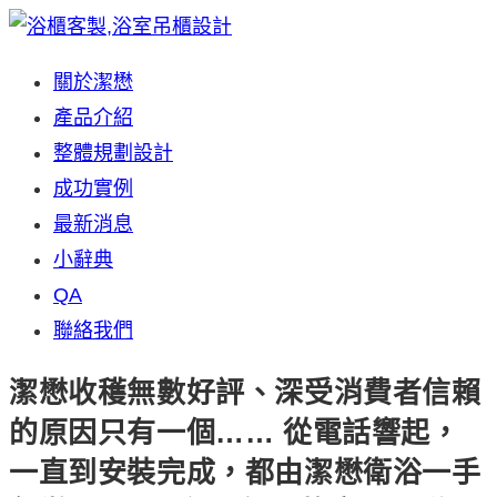
Skip
to
關於潔懋
content
產品介紹
整體規劃設計
成功實例
最新消息
小辭典
QA
聯絡我們
潔懋收穫無數好評、深受消費者信賴
的原因只有一個…… 從電話響起，
一直到安裝完成，都由潔懋衛浴一手