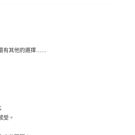
還有其他的選擇……
；
感受。