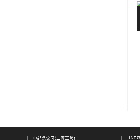
中部總公司(工廠直營)
LINE