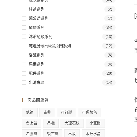
(40)
柱盆系列
(2)
[
碗公盆系列
(7)
龍頭系列
(34)
沐浴龍頭系列
(13)
乾溼分離~淋浴拉門系列
(12)
浴缸系列
(6)
馬桶系列
(4)
配件系列
(20)
出清專區
(14)
商品關鍵詞
低調
古典
可訂製
可選顏色
台上盆
吊櫃
大理石紋
小空間
希臘風
復古風
木紋
木紋水晶