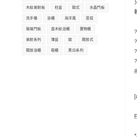
木紋美耐板
柱盆
歐式
水晶門板
洗手檯
浴櫃
海洋風
混搭
玻璃門板
直木紋浴櫃
置物櫃
?
美耐系列
薄盆
鋁
開放式
?
開放浴櫃
鞋櫃
黑白系列
?
?
[