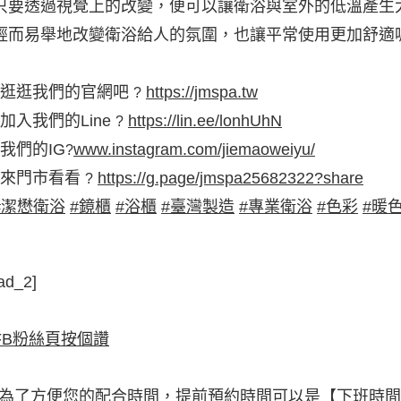
只要透過視覺上的改變，便可以讓衛浴與室外的低溫產生
輕而易舉地改變衛浴給人的氛圍，也讓平常使用更加舒適
逛逛我們的官網吧
https://jmspa.tw
?
加入我們的Line
https://lin.ee/lonhUhN
?
我們的IG
www.instagram.com/jiemaoweiyu/
?
來門市看看
https://g.page/jmspa25682322?share
?
#潔懋衛浴
#鏡櫃
#浴櫃
#臺灣製造
#專業衛浴
#色彩
#暖
ad_2]
FB粉絲頁按個讚
*為了方便您的配合時間，提前預約時間可以是【下班時