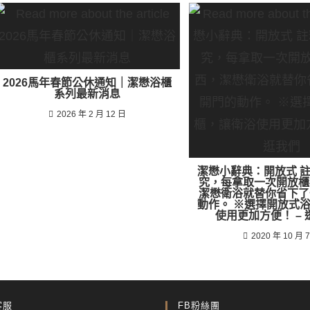
2026馬年春節公休通知｜潔懋浴櫃
系列最新消息
2026 年 2 月 12 日
潔懋小辭典：開放式 
究，每拿取一次開放櫃
潔懋衛浴就替你省下了
動作。 ※選擇開放式
使用更加方便！ –
2020 年 10 月 
客服
FB粉絲團