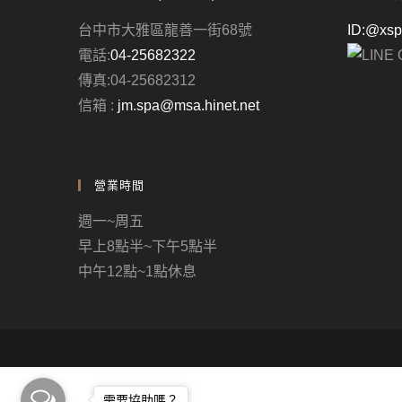
台中市大雅區龍善一街68號
ID:@xs
電話:
04-25682322
傳真:04-25682312
信箱 :
jm.spa@msa.hinet.net
營業時間
週一~周五
早上8點半~下午5點半
中午12點~1點休息
需要協助嗎？