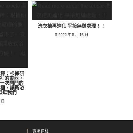
洗衣槽再進化 平接無縫處理！！
2022 年 5 月 13 日
註釋：根據研
裡的東西，
一次開門的
浴櫃，讓衛浴
 逛逛我們
7 日
賣場連結