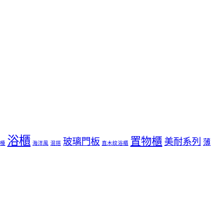
浴櫃
置物櫃
玻璃門板
美耐系列
薄
檯
海洋風
混搭
直木紋浴櫃