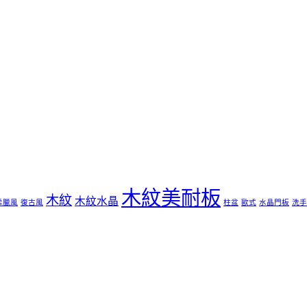
木紋美耐板
木紋
木紋水晶
希臘風
復古風
柱盆
歐式
水晶門板
洗手