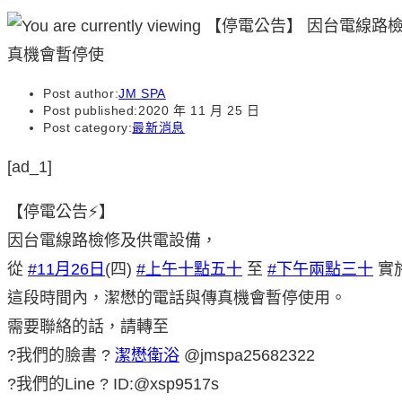
Post author:
JM SPA
Post published:
2020 年 11 月 25 日
Post category:
最新消息
[ad_1]
【停電公告⚡】
因台電線路檢修及供電設備，
從
#11月26日
(四)
#上午十點五十
至
#下午兩點三十
實
這段時間內，潔懋的電話與傳真機會暫停使用。
需要聯絡的話，請轉至
?我們的臉書 ?
潔懋衛浴
@jmspa25682322
?我們的Line ? ID:@xsp9517s