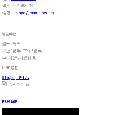
傳真:04-25682312
信箱 :
jm.spa@msa.hinet.net
營業時間
週一~周五
早上8點半~下午5點半
中午12點~1點休息
LINE客服
ID:@xsp9517s
FB粉絲團