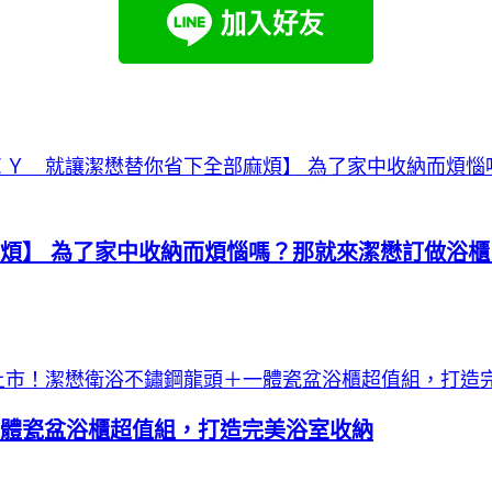
麻煩】 為了家中收納而煩惱嗎？那就來潔懋訂做
體瓷盆浴櫃超值組，打造完美浴室收納