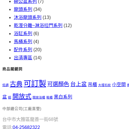
碗公盆系列
(7)
龍頭系列
(34)
沐浴龍頭系列
(13)
乾溼分離~淋浴拉門系列
(12)
浴缸系列
(6)
馬桶系列
(4)
配件系列
(20)
出清專區
(14)
商品關鍵詞
可訂製
古典
可選顏色
台上盆
吊櫃
小空間
低調
大理石紋
開放式
盆
黑白系列
鋁
開放浴櫃
鞋櫃
中部總公司(工廠直營)
台中市大雅區龍善一街68號
電話:
04-25682322