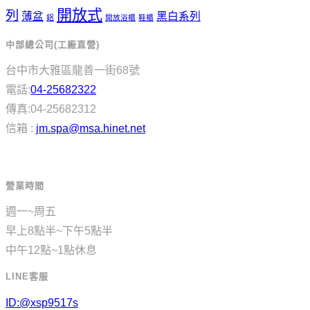
開放式
列
薄盆
黑白系列
鋁
開放浴櫃
鞋櫃
中部總公司(工廠直營)
台中市大雅區龍善一街68號
電話:
04-25682322
傳真:04-25682312
信箱 :
jm.spa@msa.hinet.net
營業時間
週一~周五
早上8點半~下午5點半
中午12點~1點休息
LINE客服
ID:@xsp9517s