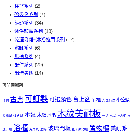
柱盆系列
(2)
碗公盆系列
(7)
龍頭系列
(34)
沐浴龍頭系列
(13)
乾溼分離~淋浴拉門系列
(12)
浴缸系列
(6)
馬桶系列
(4)
配件系列
(20)
出清專區
(14)
商品關鍵詞
可訂製
古典
可選顏色
台上盆
吊櫃
小空間
低調
大理石紋
木紋美耐板
木紋
木紋水晶
希臘風
復古風
柱盆
歐式
水晶門板
浴櫃
置物櫃
玻璃門板
美耐系
洗手檯
海洋風
混搭
直木紋浴櫃