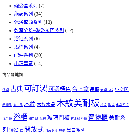
碗公盆系列
(7)
龍頭系列
(34)
沐浴龍頭系列
(13)
乾溼分離~淋浴拉門系列
(12)
浴缸系列
(6)
馬桶系列
(4)
配件系列
(20)
出清專區
(14)
商品關鍵詞
可訂製
古典
可選顏色
台上盆
吊櫃
小空間
低調
大理石紋
木紋美耐板
木紋
木紋水晶
希臘風
復古風
柱盆
歐式
水晶門板
浴櫃
置物櫃
玻璃門板
美耐系
洗手檯
海洋風
混搭
直木紋浴櫃
開放式
列
薄盆
黑白系列
鋁
開放浴櫃
鞋櫃