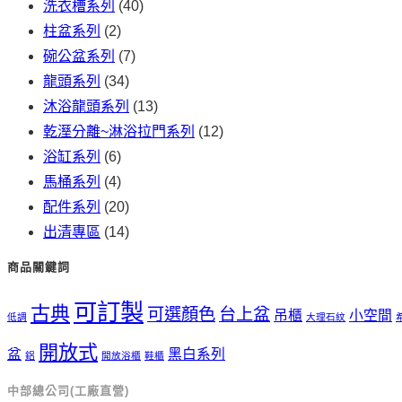
洗衣槽系列
(40)
柱盆系列
(2)
碗公盆系列
(7)
龍頭系列
(34)
沐浴龍頭系列
(13)
乾溼分離~淋浴拉門系列
(12)
浴缸系列
(6)
馬桶系列
(4)
配件系列
(20)
出清專區
(14)
商品關鍵詞
可訂製
古典
可選顏色
台上盆
吊櫃
小空間
低調
大理石紋
開放式
盆
黑白系列
鋁
開放浴櫃
鞋櫃
中部總公司(工廠直營)