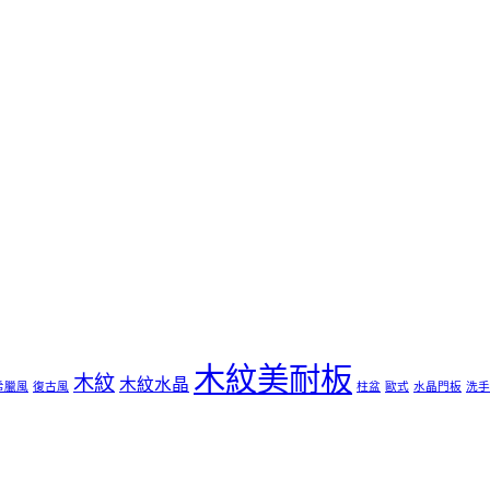
木紋美耐板
木紋
木紋水晶
希臘風
復古風
柱盆
歐式
水晶門板
洗手