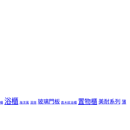
浴櫃
置物櫃
玻璃門板
美耐系列
薄
檯
海洋風
混搭
直木紋浴櫃