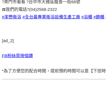
來門市看看
台中市大雅區龍善一街68號
?
?
我們的電話
(04)2568-2322
☎
?
#潔懋衛浴
#全台最專業衛浴設備生產工廠
#浴櫃
#鏡櫃
[ad_2]
FB粉絲頁按個讚
*為了方便您的配合時間，提前預約時間可以是【下班