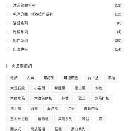
沐浴龍頭系列
(13)
乾溼分離~淋浴拉門系列
(12)
浴缸系列
(6)
馬桶系列
(4)
配件系列
(20)
出清專區
(14)
商品關鍵詞
低調
古典
可訂製
可選顏色
台上盆
吊櫃
大理石紋
小空間
希臘風
復古風
木紋
木紋水晶
木紋美耐板
柱盆
歐式
水晶門板
洗手檯
浴櫃
海洋風
混搭
玻璃門板
直木紋浴櫃
置物櫃
美耐系列
薄盆
鋁
開放式
開放浴櫃
鞋櫃
黑白系列