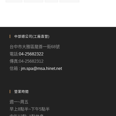
中部總公司(工廠直營)
台中市大雅區龍善一街68號
電話:
04-25682322
傳真:04-25682312
信箱 :
jm.spa@msa.hinet.net
營業時間
週一~周五
早上8點半~下午5點半