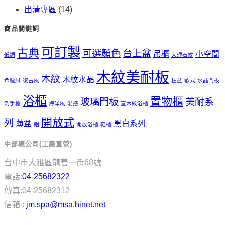
出清專區
(14)
商品關鍵詞
可訂製
古典
可選顏色
台上盆
吊櫃
小空間
低調
大理石紋
木紋美耐板
木紋
木紋水晶
希臘風
復古風
柱盆
歐式
水晶門板
浴櫃
置物櫃
玻璃門板
美耐系
洗手檯
海洋風
混搭
直木紋浴櫃
開放式
列
薄盆
黑白系列
鋁
開放浴櫃
鞋櫃
中部總公司(工廠直營)
台中市大雅區龍善一街68號
電話:
04-25682322
傳真:04-25682312
信箱 :
jm.spa@msa.hinet.net