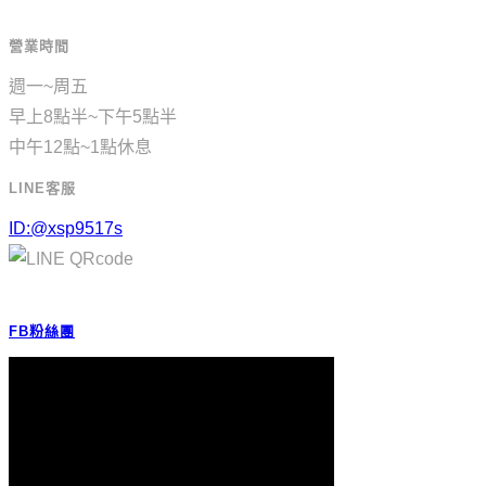
營業時間
週一~周五
早上8點半~下午5點半
中午12點~1點休息
LINE客服
ID:@xsp9517s
FB粉絲團